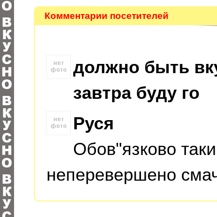
Комментарии посетителей
должно быть вку
зaвтрa буду го
Руся
Обов"язково так
неперевершено смач