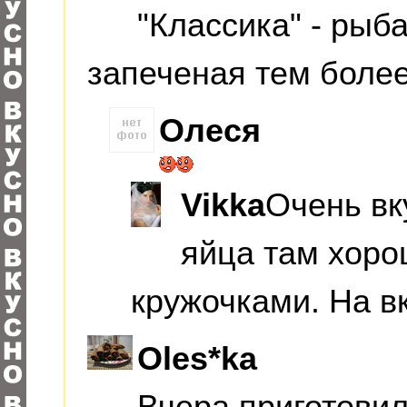
"Классика" - рыб
запеченая тем более
Олеся
Vikka
Очень вк
яйца там хорош
кружочками. На в
Oles*ka