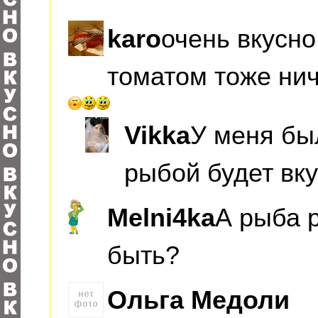
karo
очень вкусн
томатом тоже нич
Vikka
У меня бы
рыбой будет вку
Melni4ka
А рыба 
быть?
Ольга Медоли