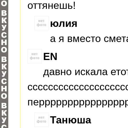
оттянешь!
юлия
а я вместо сме
EN
давно искала ето
ссссссссссссссссссс
перрррррррррррррр
Танюша