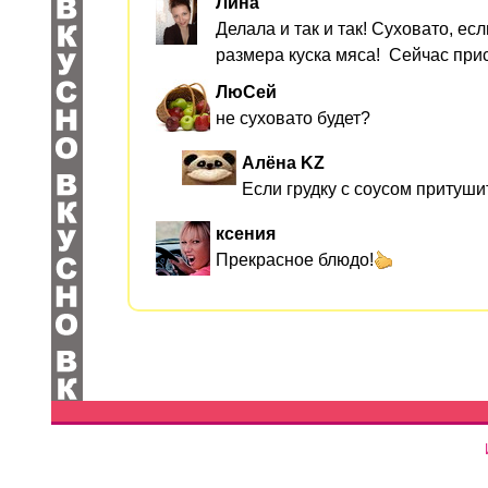
Лина
Делала и так и так! Суховато, е
размера куска мяса! Сейчас прис
ЛюСей
не суховато будет?
Алёна KZ
Если грудку с соусом притуши
ксения
Прекрасное блюдо!