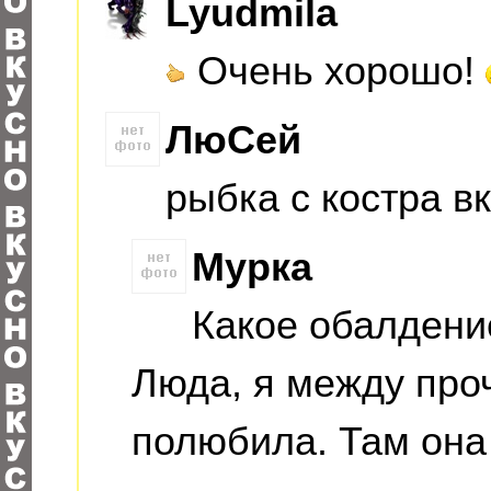
Lyudmila
Очень хорошо!
ЛюСей
рыбка с костра в
Мурка
Какое обалдение
Люда, я между проч
полюбила. Там она