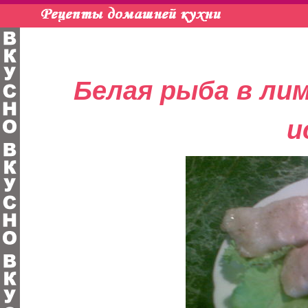
Белая рыба в лим
и