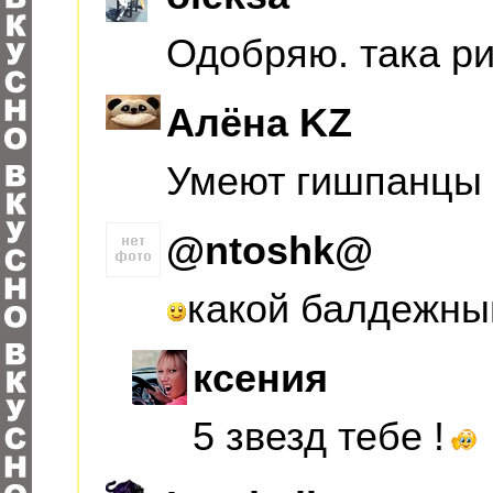
Одобряю. така р
Алёна KZ
Умеют гишпанцы 
@ntoshk@
какой балдежны
ксения
5 звезд тебе !