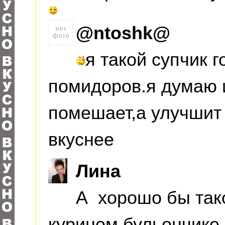
@ntoshk@
я такой супчик 
помидоров.я думаю 
помешает,а улучшит 
вкуснее
Лина
А хорошо бы так
курином бульончике 