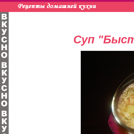
Суп "Быст