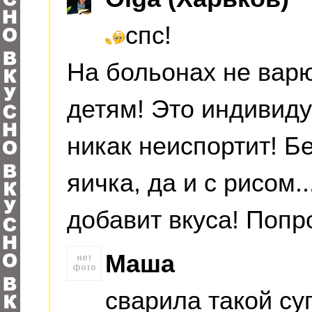
спс!
На больонах не вар
детям! Это индивиду
никак неиспортит! Б
яичка, да и с рисом..
добавит вкуса! Попр
Маша
сварила такой су