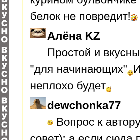
белок не повредит!
Алёна KZ
Простой и вкусны
"для начинающих"
И
неплохо будет
dewchonka77
Вопрос к автору 
совет): а если сюда