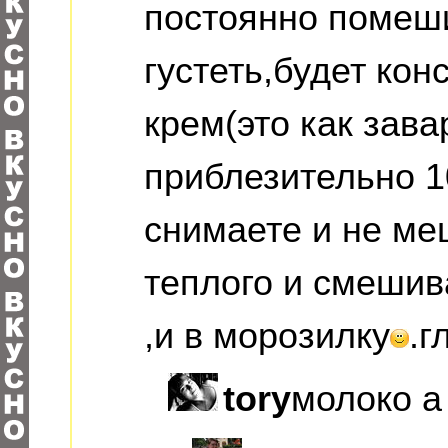
постоянно помеши
густеть,будет ко
крем(это как зава
приблезительно 
снимаете и не ме
теплого и смешив
,и в морозилку
.г
tory
молоко а