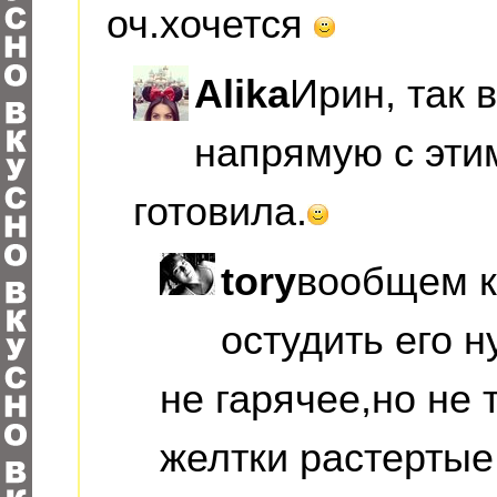
оч.хочется
Alika
Ирин, так 
напрямую с эт
готовила.
tory
вообщем к
остудить его н
не гарячее,но не 
желтки растертые 