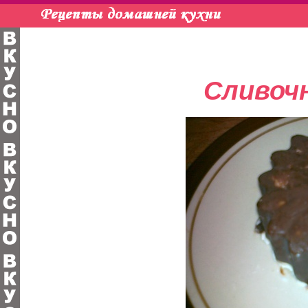
Сливоч