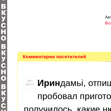
Авт
Вс
Комментарии посетителей
Ирин
дамьі, отпи
пробовал пригото
получилось, какие нюа