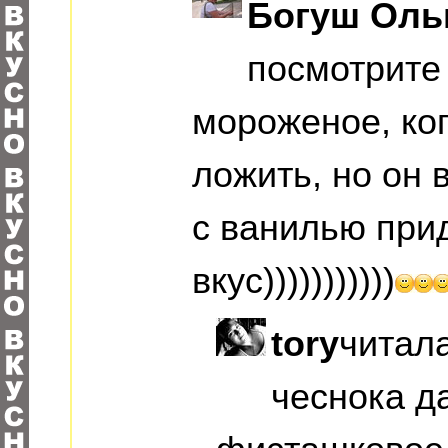
Богуш Оль
посмотрите
мороженое, ко
ложить, но он 
с ванилью при
вкус)))))))))))
tory
читала
чеснока д