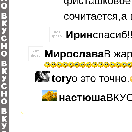
фисташковое
сочитается,а 
Ирин
спасиб!
Мирослава
В жар
tory
о это точно.
настюша
ВКУС