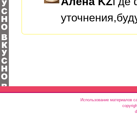
Алёна KZ
Где 
уточнения,буд
Использование материалов са
copyrig
d