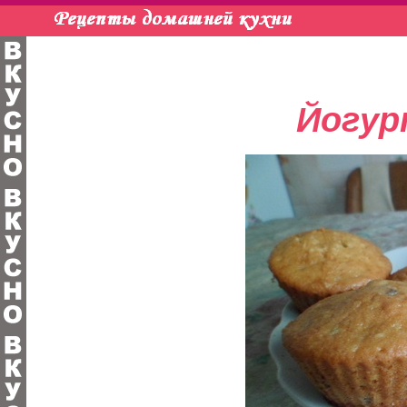
Йогур