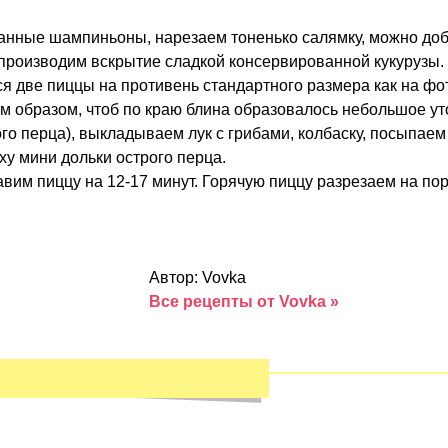
анные шампиньоны, нарезаем тоненько салямку, можно доб
 производим вскрытие сладкой консервированной кукурузы.
ся две пиццы на противень стандартного размера как на фо
им образом, чтоб по краю блина образовалось небольшое 
рого перца), выкладываем лук с грибами, колбаску, посыпае
у мини дольки острого перца.
авим пиццу на 12-17 минут. Горячую пиццу разрезаем на пор
Автор: Vovka
Все рецепты от Vovka »