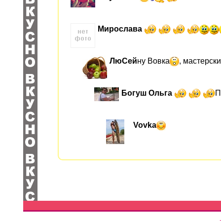
Мирослава
ЛюСей
ну Вовка
, мастерск
Богуш Ольга
П
Vovka