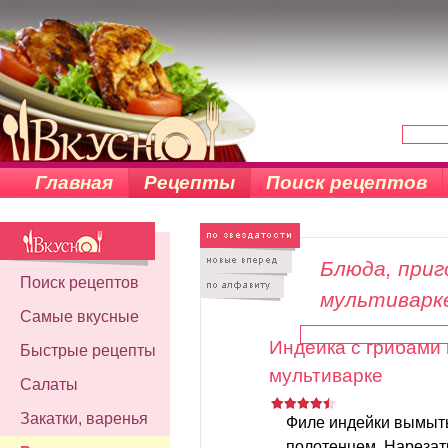
Главная
Рецепты
Поиск рецептов
Блюда, при
Поиск рецептов
мультиварк
Самые вкусные
Индейка с грибами 
Быстрые рецепты
мультиварке
Салаты
Закатки, варенья
Филе индейки вымыт
полотенцем. Нарезат