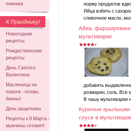
пикника
норму продуктов вдв
Яйца взбить с сахаро
сливочное масло, мо
К Празднику!
Айва, фаршированн
Новогодние
мультиварке
рецепты
Рождественские
рецепты
День Святого
Валентина
Масленица на
добавить выдавленны
пороге - готовь
розмарин, соль. Все
блины!
В чашу мультиварки н
День защитника
Куриные крылышки 
соусе в мультиварк
Рецепты к 8 Марта -
мужчины готовят!