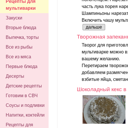
Рецепты для
часть лука порея нар
мультиварки
Шампиньоны нарезать
Закуски
Включить чашу мульт
дальше
Вторые блюда
Творожная запеканк
Выпечка, торты
Творог для приготов
Все из рыбы
мультиварке можно в
Все из мяса
вашему желанию.
Перетираем творожок
Первые блюда
добавляем размягчен
Десерты
взбитые яйца, сметану
Детские рецепты
Шоколадный кекс в
Готовим в СВЧ
Соусы и подливки
Напитки, коктейли
Рецепты для