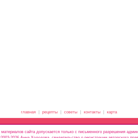
главная
|
рецепты
|
советы
|
контакты
|
карта
 материалов сайта допускается только с письменного разрешения админ
 ©2003-2026 Анна Холодова, свидетельство о регистрации авторского пра