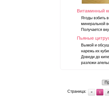
Витаминный к
Ягоды взбить в
минеральной во
Получается вку
Пьяные цитру
Вымой и обсуш
нарежь их куби
Доведи до кипе
разложи апельс
Пр
Страница:
<
1
2