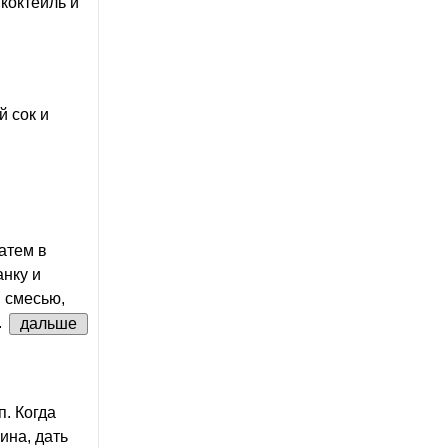
коктейль и
 сок и
атем в
анку и
й смесью,
.
дальше
п. Когда
ина, дать