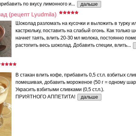
прибавить по вкусу лимонного и...
дальше
ад (рецепт Lyudmila)
Шоколад разломать на кусочки и выложить в турку и
кастрюльку, поставить на слабый огонь. Как только 
начнет таять, влить 20-30 мл молока, постоянно пом
растопить весь шоколад. Добавить специи, влить...
В стакан влить кофе, прибавить 0,5 ст.л. взбитых сли
помешивая, добавить мороженое (50 г = одному шари
Украсить взбитыми сливками (0,5 ст.л.).
ПРИЯТНОГО АППЕТИТА!
дальше