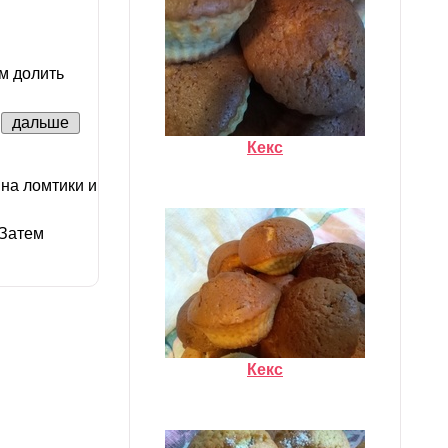
м долить
дальше
Кекс
на ломтики и
 Затем
Кекс