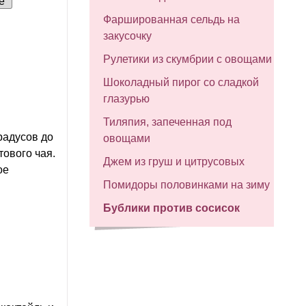
е
Фаршированная сельдь на
закусочку
Рулетики из скумбрии с овощами
Шоколадный пирог со сладкой
глазурью
Тиляпия, запеченная под
радусов до
овощами
тового чая.
Джем из груш и цитрусовых
ое
Помидоры половинками на зиму
Бублики против сосисок