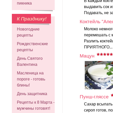
В каждый кокте
пикника
выдавить сок и
Подавать, не з
К Празднику!
Коктейль "Апе
Молоко немног
Новогодние
перемешать с м
рецепты
Разлить коктей
Рождественские
ПРИЯТНОГО..
рецепты
Мацун
День Святого
Валентина
Масленица на
пороге - готовь
блины!
День защитника
Пунш-гляссе
Рецепты к 8 Марта -
Сахар всыпать 
мужчины готовят!
сироп готов, п