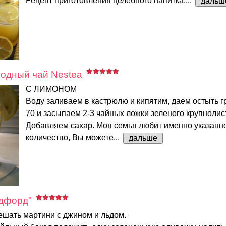
Рецепт приготовления целебного напитка:...
дальш
одный чай Nestea
С ЛИМОНОМ
Воду заливаем в кастрюлю и кипятим, даем остыть г
70 и засыпаем 2-3 чайных ложки зеленого крупнолис
Добавляем сахар. Моя семья любит именно указанн
количество, Вы можете...
дальше
едфорд"
шать мартини с джином и льдом.