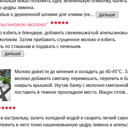
йльный бокал положить одну зелененькую оливочку, налить 
з цедры лимона.
абыв о деревянной шпажке для оливки (ее...
дальше
льсиновое молоко"
о взбить в блендере, добавить свежевыжатый апельсиновый
олоком. Затем прибавить сгущенное молоко и взбить.
ль по стаканам и подавать с печеньем.
.
дальше
Молоко довести до кипения и охладить до 40-45°С. З
молоко добавить сметану, перемешать, перелить в б
накрыть крышкой. Укутав банку с молочно-сметанно
поставить в темное прохладное место. Мацун готов..
в кастрюльку, залить холодной водой и сварить легкий сиро
оложить в него тонко нашинкованную цедру лимона и апельс