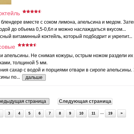
октейль
 блендере вместе с соком лимона, апельсина и медом. Зате
дой до объема 0,5-0,6л и можно наслаждаться вкусом...
сный витаминный коктейль, который подбодрит и укрепит...
совые
и апельсины. Не снимая кожуры, острым ножом раздели их 
ками, толщиной 5 мм.
ния сахар с водой и порциями отвари в сиропе апельсины.
ины по...
дальше
едыдущая страница
Следующая страница
...
3
4
5
6
7
8
9
10
11
19
>