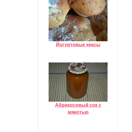
Йогуртовые кексы
Абрикосовый сок с
мякотью