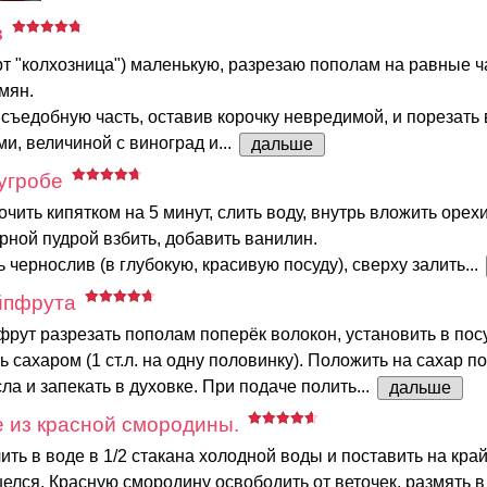
з
т "колхозница") маленькую, разрезаю пополам на равные ч
мян.
съедобную часть, оставив корочку невредимой, и порезат
ми, величиной с виноград и...
дальше
угробе
чить кипятком на 5 минут, слить воду, внутрь вложить орехи
рной пудрой взбить, добавить ванилин.
 чернослив (в глубокую, красивую посуду), сверху залить...
йпфрута
рут разрезать пополам поперёк волокон, установить в пос
ь сахаром (1 ст.л. на одну половинку). Положить на сахар п
ла и запекать в духовке. При подаче полить...
дальше
 из красной смородины.
ть в воде в 1/2 стакана холодной воды и поставить на край
елся. Красную смородину освободить от веточек, размять в