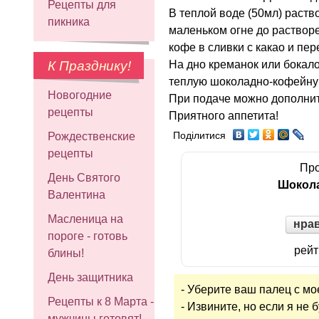
Рецепты для
В теплой воде (50мл) раств
пикника
маленьком огне до растворе
кофе в сливки с какао и пе
На дно креманок или бокал
К Празднику!
теплую шоколадно-кофейную 
Новогодние
При подаче можно дополнит
рецепты
Приятного аппетита!
Поділитися
Рождественские
рецепты
Про
День Святого
Шокол
Валентина
Масленица на
нра
пороге - готовь
рейт
блины!
День защитника
- Уберите ваш палец с мо
Рецепты к 8 Марта -
- Извините, но если я не 
мужчины готовят!