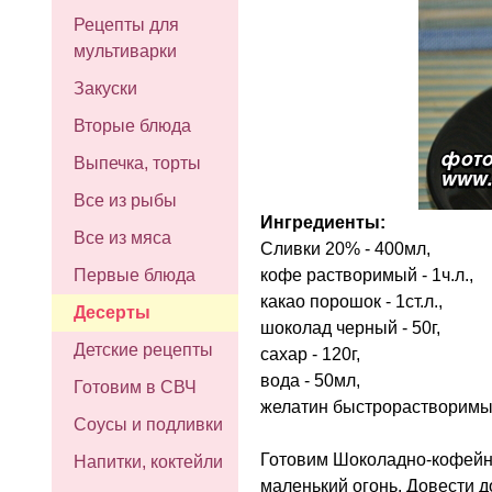
Рецепты для
мультиварки
Закуски
Вторые блюда
Выпечка, торты
Все из рыбы
Ингредиенты:
Все из мяса
Сливки 20% - 400мл,
кофе растворимый - 1ч.л.,
Первые блюда
какао порошок - 1ст.л.,
Десерты
шоколад черный - 50г,
Детские рецепты
сахар - 120г,
вода - 50мл,
Готовим в СВЧ
желатин быстрорастворимый
Соусы и подливки
Готовим Шоколадно-кофейны
Напитки, коктейли
маленький огонь. Довести до