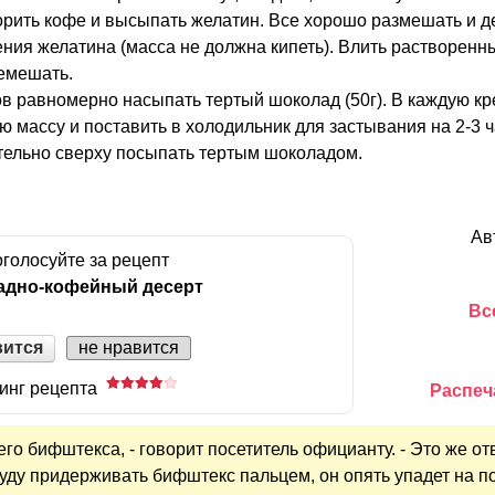
орить кофе и высыпать желатин. Все хорошо размешать и д
ния желатина (масса не должна кипеть). Влить растворенн
ремешать.
ов равномерно насыпать тертый шоколад (50г). В каждую к
массу и поставить в холодильник для застывания на 2-3 ч
ельно сверху посыпать тертым шоколадом.
Ав
голосуйте за рецепт
адно-кофейный десерт
Вс
вится
не нравится
инг рецепта
Распеч
его бифштекса, - говорит посетитель официанту. - Это же от
буду придерживать бифштекс пальцем, он опять упадет на по