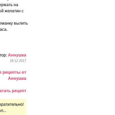
ержать на
ый желатин с
реманку вылить
аса.
тор:
Аннушка
18.12.2017
е рецепты от
Аннушка
атать рецепт
вратительно!
л...