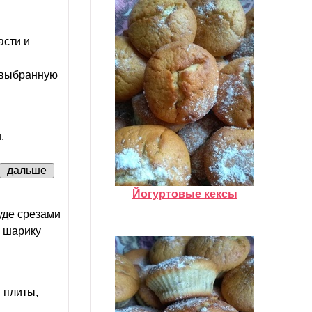
асти и
ь выбранную
.
дальше
Йогуртовые кексы
уде срезами
о шарику
 плиты,