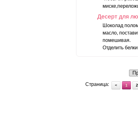
миске,переложи
Десерт для л
Шоколад полома
масло, постави
помешивая.
Отделить белки 
Пр
Страница:
<
1
2