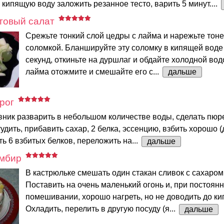
кипящую воду заложить резанное тесто, варить 5 минут....
товый салат
Срежьте тонкий слой цедры с лайма и нарежьте тон
соломкой. Бланшируйте эту соломку в кипящей воде 
секунд, откиньте на дуршлаг и обдайте холодной вод
лайма отожмите и смешайте его с...
дальше
рог
ник разварить в небольшом количестве воды, сделать пюре
удить, прибавить сахар, 2 белка, эссенцию, взбить хорошо (
ь 6 взбитых белков, переложить на...
дальше
мбир
В кастрюльке смешать один стакан сливок с сахаром
Поставить на очень маленький огонь и, при постоян
помешивании, хорошо нагреть, но не доводить до кип
Охладить, перелить в другую посуду (я...
дальше