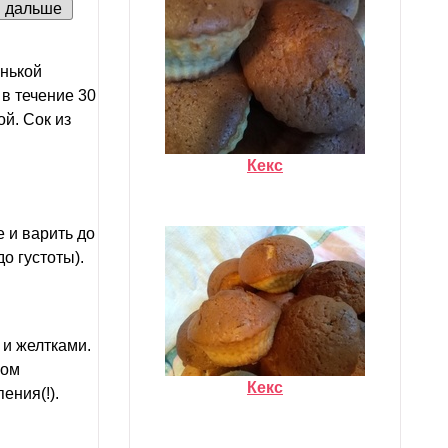
дальше
енькой
в течение 30
ой. Сок из
Кекс
 и варить до
до густоты).
 и желтками.
ном
Кекс
ения(!).