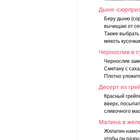
Дыня -сюрпри
Беру дыню (сор
вычищаю от се
Также выбрать 
мякоть кусочка
Чернослив в с
Чернослив замо
Сметану с саха
Плотно уложить
Десерт из гре
Красный грейпф
вверх, посыпат
сливочного мас
Малина в желе
Желатин намочи
чтобы он разош