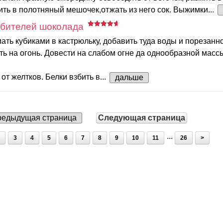
ть в полотняный мешочек,отжать из него сок. Выжимки...
юбителей шоколада
ть кубиками в кастрюльку, добавить туда воды и порезанн
ть на огонь. Довести на слабом огне да однообразной масс
от желтков. Белки взбить в...
дальше
едыдущая страница
Следующая страница
...
3
4
5
6
7
8
9
10
11
26
>