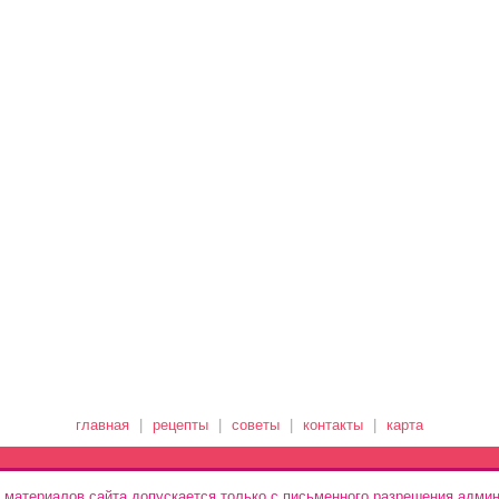
главная
|
рецепты
|
советы
|
контакты
|
карта
 материалов сайта допускается только с письменного разрешения админ