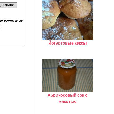
дальше
ое кусочками
ы,
Йогуртовые кексы
Абрикосовый сок с
мякотью