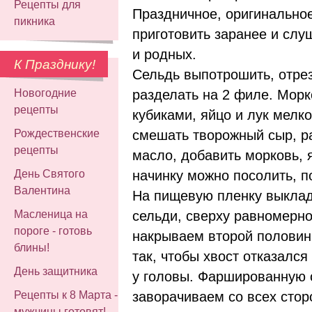
Рецепты для
Праздничное, оригинально
пикника
приготовить заранее и слу
и родных.
К Празднику!
Сельдь выпотрошить, отреза
разделать на 2 филе. Морк
Новогодние
рецепты
кубиками, яйцо и лук мелк
смешать творожный сыр, р
Рождественские
рецепты
масло, добавить морковь, я
начинку можно посолить, п
День Святого
Валентина
На пищевую пленку выкла
сельди, сверху равномерн
Масленица на
пороге - готовь
накрываем второй половин
блины!
так, чтобы хвост отказался
День защитника
у головы. Фаршированную 
заворачиваем со всех стор
Рецепты к 8 Марта -
мужчины готовят!