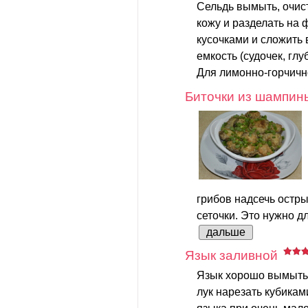
Сельдь вымыть, очист
кожу и разделать на 
кусочками и сложить
емкость (судочек, глуб
Для лимонно-горчично
Биточки из шампин
грибов надсечь остр
сеточки. Это нужно дл
дальше
Язык заливной
Язык хорошо вымыть.
лук нарезать кубикам