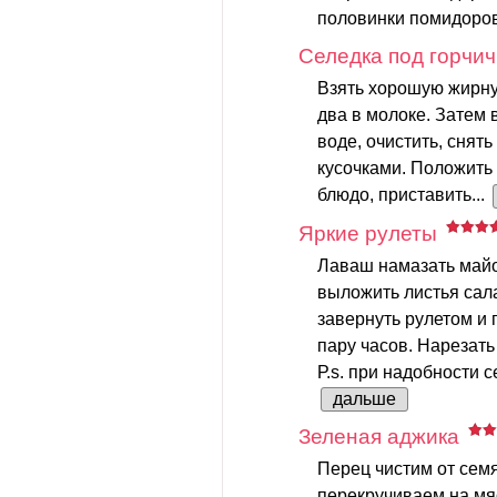
половинки помидоров
Селедка под горчи
Взять хорошую жирную
два в молоке. Затем 
воде, очистить, снять
кусочками. Положить
блюдо, приставить...
Яркие рулеты
Лаваш намазать майо
выложить листья сала
завернуть рулетом и 
пару часов. Нарезат
Р.s. при надобности с
дальше
Зеленая аджика
Перец чистим от семя
перекручиваем на мя