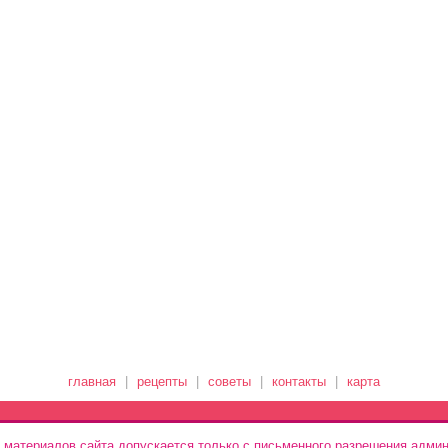
главная
|
рецепты
|
советы
|
контакты
|
карта
 материалов сайта допускается только с письменного разрешения админ