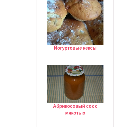
Йогуртовые кексы
Абрикосовый сок с
мякотью