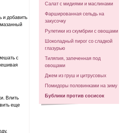
Салат с мидиями и маслинами
Фаршированная сельдь на
ь и добавить
закусочку
 смазанный
Рулетики из скумбрии с овощами
Шоколадный пирог со сладкой
глазурью
мешать с
Тиляпия, запеченная под
омешивая
овощами
Джем из груш и цитрусовых
Помидоры половинками на зиму
Бублики против сосисок
ки. Влить
авить еще
оду,