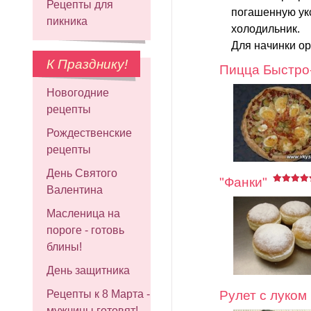
Рецепты для
погашенную укс
пикника
холодильник.
Для начинки ор
К Празднику!
Пицца Быстро
Новогодние
рецепты
Рождественские
рецепты
День Святого
"Фанки"
Валентина
Масленица на
пороге - готовь
блины!
День защитника
Рулет с луком
Рецепты к 8 Марта -
мужчины готовят!