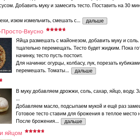
усом. Добавить муку и замесить тесто. Поставить на 30 мин
ехи, изюм измельчить, смешать с...
дальше
-Просто-Вкусно
Яйца размешать с майонезом, добавить муку и соль.
тщательно перемещать. Тесто будет жидким. Пока г
начинку, тесто пусть постоит.
Для начинки: огурцы, колбасу, лук, порезать кубиками
перемешать. Томаты...
дальше
В муку добавляем дрожжи, соль, сахар, яйцо, воду.
...
Добавляем масло, подсыпаем мукой и ещё раз заме
Готовое тесто ставим для брожения в теплое место н
После брожения...
дальше
 и яйцом