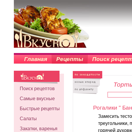
Главная
Рецепты
Поиск рецеп
Торты
Поиск рецептов
Самые вкусные
Рогалики " Ба
Быстрые рецепты
Замесить тесто
Салаты
треугольники, 
Закатки, варенья
горячей духовк