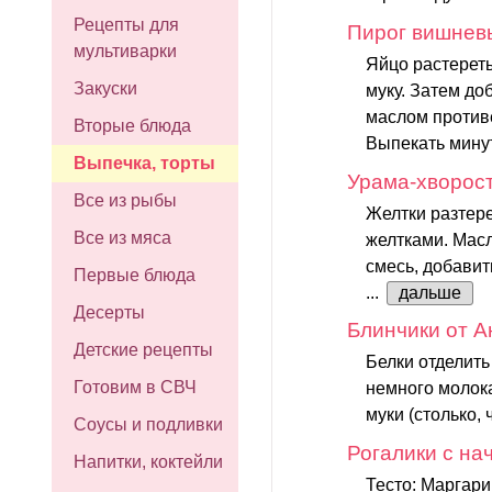
Рецепты для
Пирог вишнев
мультиварки
Яйцо растереть
Закуски
муку. Затем до
маслом против
Вторые блюда
Выпекать минут
Выпечка, торты
Урама-хворос
Все из рыбы
Желтки разтере
Все из мяса
желтками. Мас
смесь, добавит
Первые блюда
...
дальше
Десерты
Блинчики от Ан
Детские рецепты
Белки отделить 
Готовим в СВЧ
немного молока
муки (столько,
Соусы и подливки
Рогалики с на
Напитки, коктейли
Тесто: Маргари