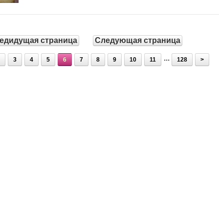
едидущая страница
Следующая страница
...
3
4
5
6
7
8
9
10
11
128
>