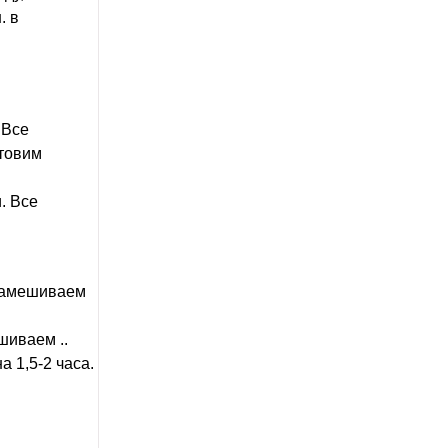
. в
 Все
отовим
. Все
 Замешиваем
шиваем ..
а 1,5-2 часа.