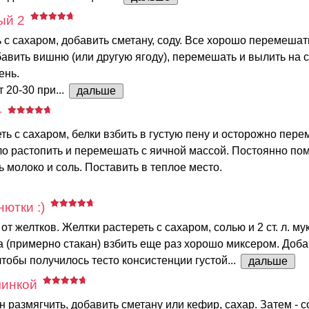
ый 2
 с сахаром, добавить сметану, соду. Все хорошо перемешат
бавить вишню (или другую ягоду), перемешать и вылить на
ень.
 20-30 при...
дальше
т
ть с сахаром, белки взбить в густую пену и осторожно пере
ло растопить и перемешать с яичной массой. Постоянно п
ь молоко и соль. Поставить в теплое место.
ютки :)
от желтков. Желтки растереть с сахаром, солью и 2 ст. л. му
 (примерно стакан) взбить еще раз хорошо миксером. Доб
 чтобы получилось тесто консистенции густой...
дальше
чинкой
н размягчить, добавить сметану или кефир, сахар. Затем - с