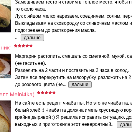
Замешиваем тесто и ставим в теплое место, чтобы п
то около часа.
Лук с яйцом мелко нарезаем, соединяем, солим, пер
Выкладываем на сковородку со сливочнвм маслом и
подогреваем до растворения масла.
...
дальше
ник"
Маргарин растопить, смешать со сметаной, мукой, с
(не гасить ее).
Разделить на 2 части и поставить на 2 часа в холод.
Затем все перекрутить на мясорубку, разложить на 2 
до розового цвета (не...
дальше
епт Melni4ka)
На сайте есть рецепт чиабатты. Но это не чиабатта,
белый хлеб :) Чиабатта должна иметь хрустящую кор
крайне дырявой :) Я решила исправить ситуацию, д
выходных и приготовила этот невероятный...
даль