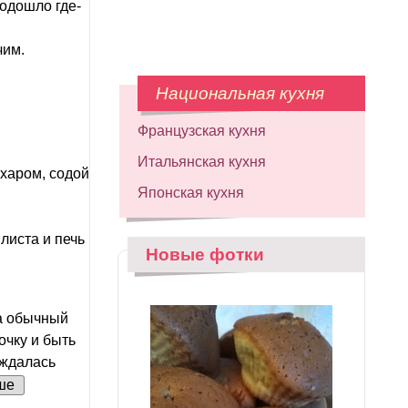
одошло где-
чим.
Национальная кухня
Французская кухня
Итальянская кухня
ахаром, содой
Японская кухня
листа и печь
Новые фотки
 а обычный
очку и быть
ождалась
ше