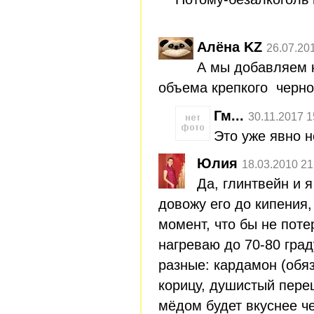
Алёна KZ
26.07.20
А мы добавляем к
объема крепкого черно
Гм...
30.11.2017 1
Это уже явно н
Юлия
18.03.2010 21
Да, глинтвейн и я
довожу его до кипения,
момент, что бы не потер
нагреваю до 70-80 гра
разные: кардамон (обяз
корицу, душистый перец
мёдом будет вкуснее че