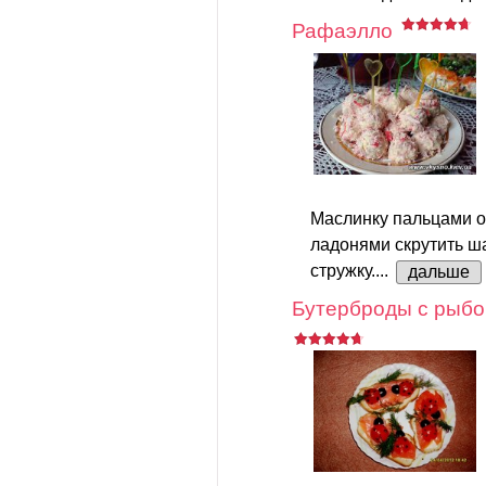
Рафаэлло
Маслинку пальцами о
ладонями скрутить ш
стружку....
дальше
Бутерброды с рыбо