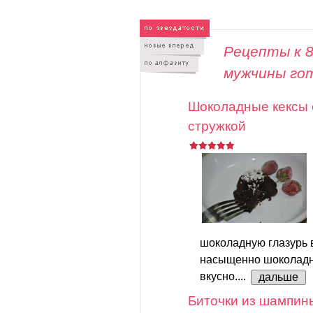
Рецепты к 8
мужчины го
Шоколадные кексы 
стружкой
шоколадную глазурь в
насыщенно шоколадно
вкусно....
дальше
Биточки из шампин