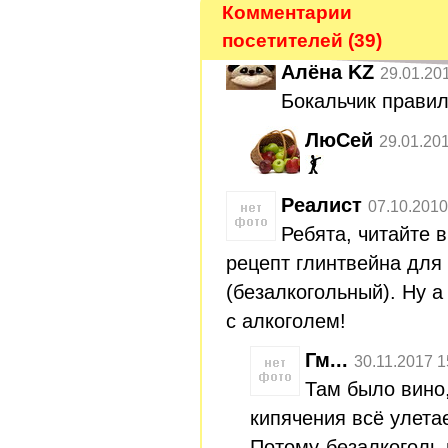
Комментарии
посетителей (39)
Алёна KZ
29.01.20
Бокальчик прави
ЛюСей
29.01.20
Реалист
07.10.2010
Ребята, читайте 
рецепт глинтвейна для
(безалкогольный). Ну 
с алкоголем!
Гм...
30.11.2017 1
Там было вино,
кипячения всё улетае
Потому-безалкоголь 