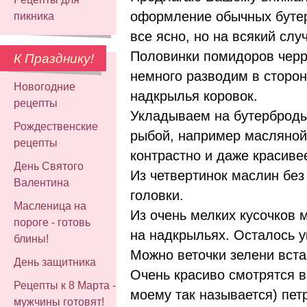
оформление обычных бутер
пикника
все ясно, но на всякий слу
Половинки помидоров черр
К Празднику!
немного разводим в сторон
Новогодние
надкрылья коровок.
рецепты
Укладываем на бутерброды 
Рождественские
рыбой, например масляной
рецепты
контрастно и даже красивее
День Святого
Из четвертинок маслин без
Валентина
головки.
Масленица на
Из очень мелких кусочков
пороге - готовь
на надкрыльях. Осталось у
блины!
Можно веточки зелени встав
День защитника
Очень красиво смотрятся в
Рецепты к 8 Марта -
моему так называется) пет
мужчины готовят!