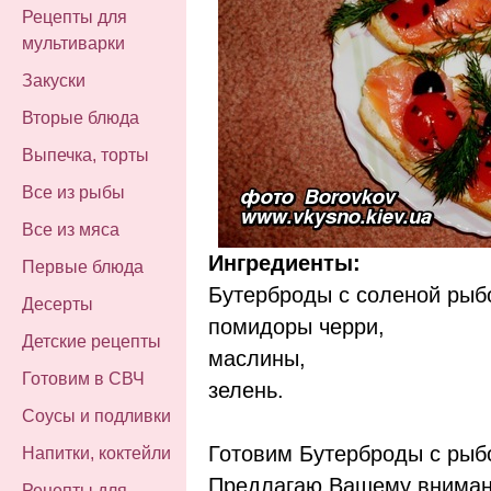
Рецепты для
мультиварки
Закуски
Вторые блюда
Выпечка, торты
Все из рыбы
Все из мяса
Ингредиенты:
Первые блюда
Бутерброды с соленой рыб
Десерты
помидоры черри,
Детские рецепты
маслины,
Готовим в СВЧ
зелень.
Соусы и подливки
Готовим Бутерброды с рыбо
Напитки, коктейли
Предлагаю Вашему внима
Рецепты для