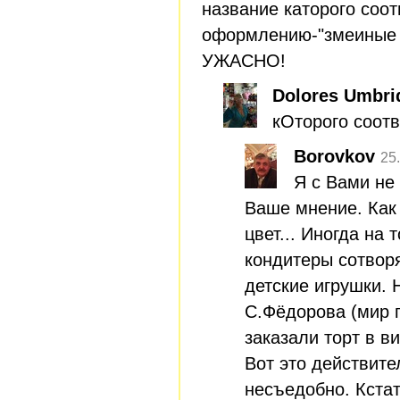
название каторого соо
оформлению-"змеиные 
УЖАСНО!
Dolores Umbri
кОторого соот
Borovkov
25
Я с Вами не
Ваше мнение. Как 
цвет... Иногда на 
кондитеры сотворя
детские игрушки.
С.Фёдорова (мир п
заказали торт в в
Вот это действит
несъедобно. Кста