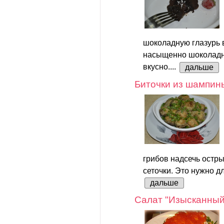
шоколадную глазурь в
насыщенно шоколадно
вкусно....
дальше
Биточки из шампин
грибов надсечь остр
сеточки. Это нужно дл
дальше
Салат "Изысканный