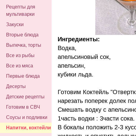
Рецепты для
мультиварки
Закуски
Вторые блюда
Ингредиенты:
Выпечка, торты
Водка,
Все из рыбы
апельсиновый сок,
апельсин,
Все из мяса
кубики льда.
Первые блюда
Десерты
Готовим Коктейль "Отвертк
Детские рецепты
нарезать поперек долек по
Готовим в СВЧ
Смешать водку с апельсин
Соусы и подливки
1часть водки : 3части сока.
В бокалы положить 2-3 кус
Напитки, коктейли
жидкость и опустить дольк