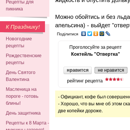
Рецепты для
пикника
Можно обойтись и без льда
апельсина) - выйдет "отвер
К Празднику!
Поділитися
Новогодние
рецепты
Проголосуйте за рецепт
Коктейль "Отвертка"
Рождественские
рецепты
нравится
не нравится
День Святого
Валентина
рейтинг рецепта
Масленица на
пороге - готовь
- Официант, кофе был совершен
блины!
- Хорошо, что вы мне об этом с
две копейки дороже.
День защитника
Рецепты к 8 Марта -
мужчины готовят!