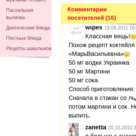
Комментарии
Пасхальная
посетителей (16)
выпечка
wipes
19.08.2011 16
Диетические блюда
Классная вещь!
Постные блюда
Похож рецепт коктейля
Рецепты шашлыков
«МарьВасильевна»
50 мг водки Украинка
50 мг Мартини
50 мг сока.
Способ приготовления:
Сначала в стакан со л
потом мартини и сок. 
выпить.
zanetta
20.10.2010 
я больше с анас