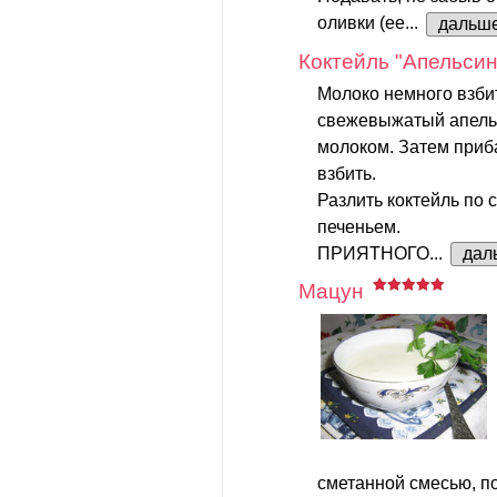
оливки (ее...
дальш
Коктейль "Апельси
Молоко немного взбит
свежевыжатый апель
молоком. Затем приб
взбить.
Разлить коктейль по 
печеньем.
ПРИЯТНОГО...
дал
Мацун
сметанной смесью, п