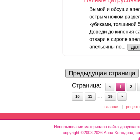
Пьяные цитрусовы
Вымой и обсуши апел
острым ножом раздел
кубиками, толщиной 5
Доведи до кипения с
отвари в сиропе апе
апельсины по...
дал
Предыдущая страница
Страница:
<
1
2
...
10
11
19
>
главная
|
рецепт
Использование материалов сайта допускает
copyright ©2003-2026 Анна Холодова, с
d