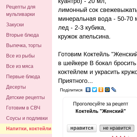
куантро) - 20 мл,
Рецепты для
лимонный сок свежевыжаты
мультиварки
минеральная вода - 50-70 
Закуски
лед - 2-3 кубика,
Вторые блюда
кружок апельсина.
Выпечка, торты
Готовим Коктейль "Женски
Все из рыбы
в шейкере В бокал бросит
Все из мяса
коктейлем и украсить круж
Первые блюда
Приятного...
Десерты
Поділитися
Детские рецепты
Проголосуйте за рецепт
Готовим в СВЧ
Коктейль "Женский"
Соусы и подливки
нравится
не нравится
Напитки, коктейли