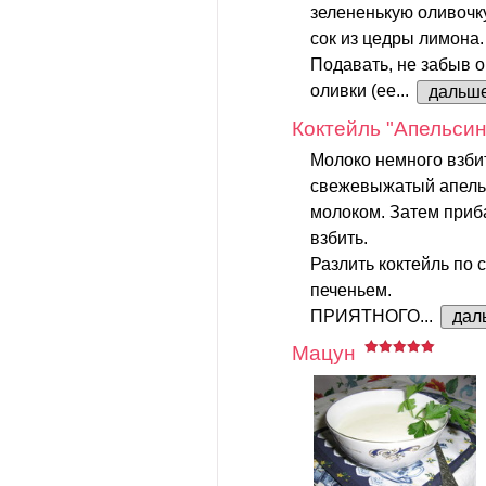
зелененькую оливочку
сок из цедры лимона.
Подавать, не забыв 
оливки (ее...
дальш
Коктейль "Апельси
Молоко немного взбит
свежевыжатый апель
молоком. Затем приб
взбить.
Разлить коктейль по 
печеньем.
ПРИЯТНОГО...
дал
Мацун