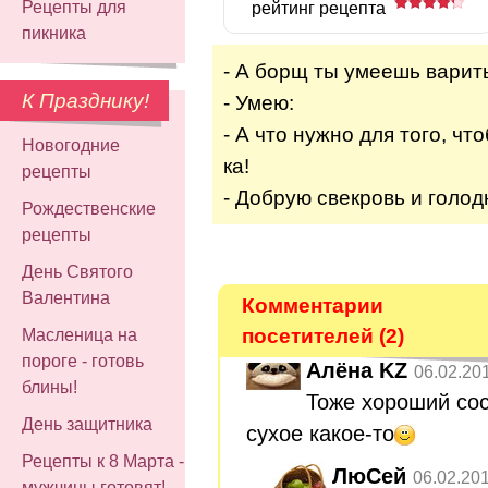
Рецепты для
рейтинг рецепта
пикника
- А борщ ты умеешь варить
К Празднику!
- Умею:
- А что нужно для того, ч
Новогодние
ка!
рецепты
- Добрую свекровь и голод
Рождественские
рецепты
День Святого
Валентина
Комментарии
посетителей (2)
Масленица на
пороге - готовь
Алёна KZ
06.02.20
блины!
Тоже хороший сос
День защитника
сухое какое-то
Рецепты к 8 Марта -
ЛюСей
06.02.20
мужчины готовят!