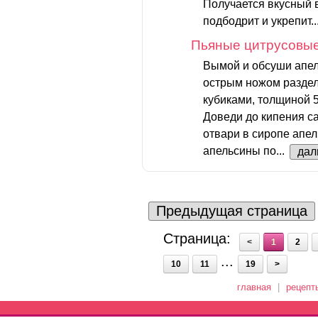
Получается вкусный 
подбодрит и укрепит..
Пьяные цитрусовы
Вымой и обсуши апел
острым ножом раздел
кубиками, толщиной 5
Доведи до кипения с
отвари в сиропе апе
апельсины по...
дал
Предыдущая страница
Страница:
<
1
2
...
10
11
19
>
главная
|
рецепт