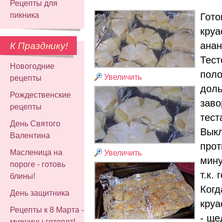
Рецепты для
пикника
Гото
круа
анан
К Празднику!
Тест
Новогодние
поло
Увеличить
рецепты
доль
Рождественские
заво
рецепты
тест
День Святого
Вык
Валентина
прот
Масленица на
Увеличить
мину
пороге - готовь
т.к.
блины!
Когд
День защитника
круа
Рецепты к 8 Марта -
- ще
мужчины готовят!