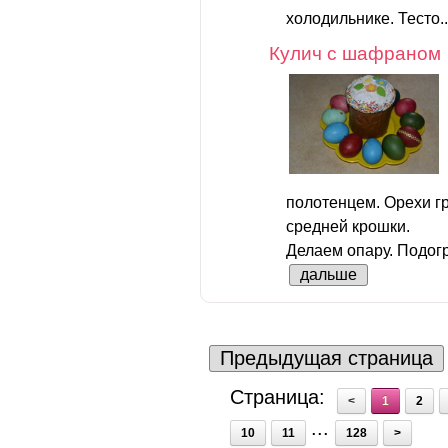
холодильнике. Тесто.
Кулич с шафраном
полотенцем. Орехи г
средней крошки.
Делаем опару. Подогр
дальше
Предыдущая страница
Страница:
<
1
2
...
10
11
128
>