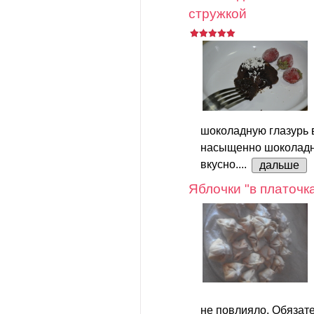
стружкой
шоколадную глазурь в
насыщенно шоколадно
вкусно....
дальше
Яблочки "в платочк
не повлияло. Обязате