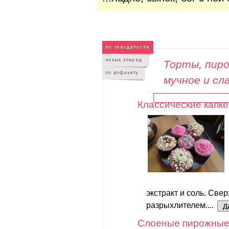
Торты, пиро
мучное и сл
Классические капке
экстракт и соль. Свер
разрыхлителем....
д
Слоеные пирожные 