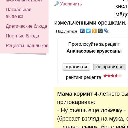
Увеличить
кисл
Пасхальная
мёдо
выпечка
измельчёнными орешками.
Диетические блюда
Поділитися
Постные блюда
Проголосуйте за рецепт
Рецепты шашлыков
Ананасовые круассаны
нравится
не нравится
рейтинг рецепта
Мама кормит 4-летнего сы
приговаривая:
- Ну съешь еще ложечку - 
(бросает взгляд на мужа,
...ладно, сынок, бог с ней