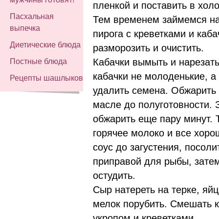
пленкой и поставить в холо
Пасхальная
Тем временем займемся на
выпечка
пирога с креветками и каба
Диетические блюда
разморозить и очистить.
Кабачки вымыть и нарезать
Постные блюда
кабачки не молоденькие, а
Рецепты шашлыков
удалить семена. Обжарить
масле до полуготовности. 
обжарить еще пару минут. 
горячее молоко и все хор
соус до загустения, посоли
приправой для рыбы, затем
остудить.
Сыр натереть на терке, яйц
мелок порубить. Смешать к
укропом и креветками.