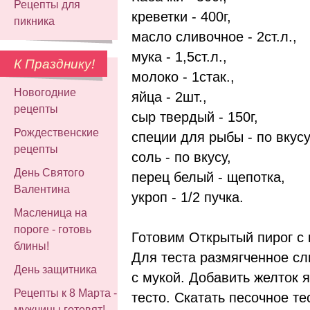
Рецепты для
креветки - 400г,
пикника
масло сливочное - 2ст.л.,
мука - 1,5ст.л.,
К Празднику!
молоко - 1стак.,
Новогодние
яйца - 2шт.,
рецепты
сыр твердый - 150г,
Рождественские
специи для рыбы - по вкусу
рецепты
соль - по вкусу,
День Святого
перец белый - щепотка,
Валентина
укроп - 1/2 пучка.
Масленица на
пороге - готовь
Готовим Открытый пирог с 
блины!
Для теста размягченное сл
День защитника
с мукой. Добавить желток я
Рецепты к 8 Марта -
тесто. Скатать песочное те
мужчины готовят!