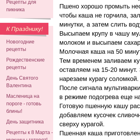
Рецепты для
Пшено хорошо промыть неск
пикника
чтобы каша не горчила, за
минутки, а затем слить вод
К Празднику!
Высыпаем крупу в чашу му
молоком и высыпаем сахар
Новогодние
рецепты
Молочная каша на 50 минут
Тем временем заливаем ку
Рождественские
рецепты
оставляем на 15-20 минут.
нарезаем курагу соломкой.
День Святого
Валентина
После сигнала мультиварк
в режиме подогрева еще на
Масленица на
пороге - готовь
Готовую пшенную кашу рас
блины!
добавляем кусочек сливоч
День защитника
сверху курагой.
Пшенная каша приготовлен
Рецепты к 8 Марта -
мужчины готовят!