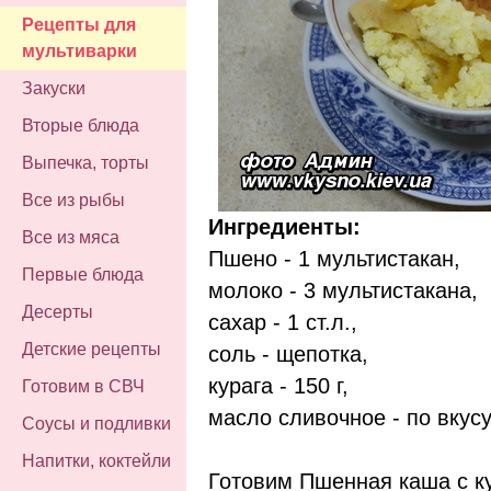
Рецепты для
мультиварки
Закуски
Вторые блюда
Выпечка, торты
Все из рыбы
Ингредиенты:
Все из мяса
Пшено - 1 мультистакан,
Первые блюда
молоко - 3 мультистакана,
Десерты
сахар - 1 ст.л.,
Детские рецепты
соль - щепотка,
курага - 150 г,
Готовим в СВЧ
масло сливочное - по вкусу
Соусы и подливки
Напитки, коктейли
Готовим Пшенная каша с ку