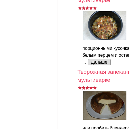
мультиварке
порционными кусочка
белым перцем и остав
...
дальше
Творожная запеканк
мультиварке
или пробить блендер