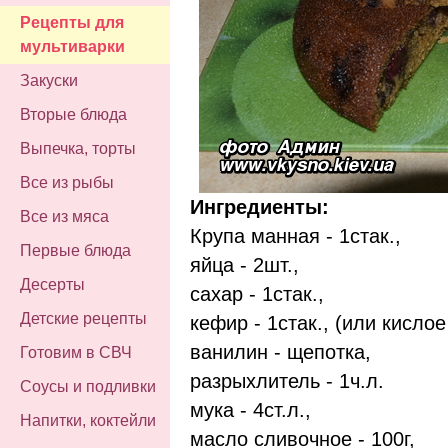
Рецепты для
мультиварки
Закуски
Вторые блюда
Выпечка, торты
Все из рыбы
Ингредиенты:
Все из мяса
Крупа манная - 1стак.,
Первые блюда
яйца - 2шт.,
Десерты
сахар - 1стак.,
Детские рецепты
кефир - 1стак., (или кислое
ванилин - щепотка,
Готовим в СВЧ
разрыхлитель - 1ч.л.
Соусы и подливки
мука - 4ст.л.,
Напитки, коктейли
масло сливочное - 100г,