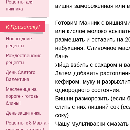
Рецепты для
вишня замороженная или в 
пикника
Готовим Манник с вишнями
К Празднику!
или кислое молоко всыпать
размешать и оставить на 2
Новогодние
рецепты
набухания. Сливочное мас
бане.
Рождественские
рецепты
Яйца взбить с сахаром и в
Затем добавить растопленн
День Святого
Валентина
кефиром, муку и разрыхли
однородного состояния.
Масленица на
пороге - готовь
Вишни разморозить (если 
блины!
слить с них лишний сок (е
День защитника
соку).
Чашу мультиварки смазать
Рецепты к 8 Марта -
мужчины готовят!