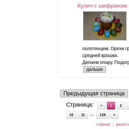
Кулич с шафраном
полотенцем. Орехи г
средней крошки.
Делаем опару. Подогр
дальше
Предыдущая страница
Страница:
<
1
2
...
10
11
128
>
главная
|
рецепт