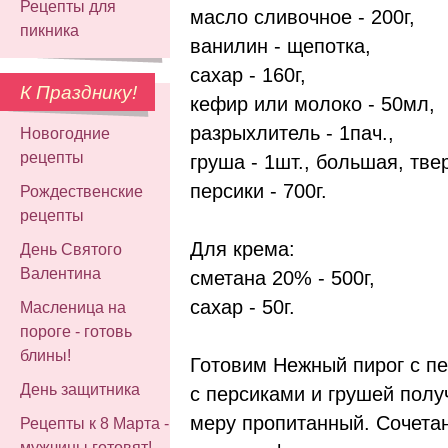
Рецепты для
масло сливочное - 200г,
пикника
ванилин - щепотка,
сахар - 160г,
К Празднику!
кефир или молоко - 50мл,
разрыхлитель - 1пач.,
Новогодние
рецепты
груша - 1шт., большая, тве
персики - 700г.
Рождественские
рецепты
Для крема:
День Святого
Валентина
сметана 20% - 500г,
сахар - 50г.
Масленица на
пороге - готовь
блины!
Готовим Нежный пирог с пе
День защитника
с персиками и грушей полу
меру пропитанный. Сочетан
Рецепты к 8 Марта -
мужчины готовят!