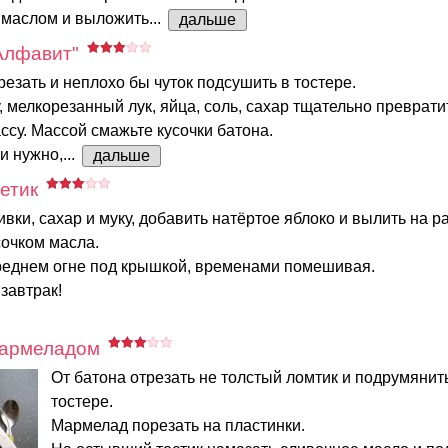
 маслом и выложить...
дальше
Алфавит"
резать и неплохо бы чуток подсушить в тостере.
, мелкорезанный лук, яйца, соль, сахар тщательно преврати
су. Массой смажьте кусочки батона.
и нужно,...
дальше
етик
ивки, сахар и муку, добавить натёртое яблоко и вылить на р
сочком масла.
реднем огне под крышкой, временами помешивая.
завтрак!
мармеладом
От батона отрезать не толстый ломтик и подрумянить
тостере.
Мармелад порезать на пластинки.