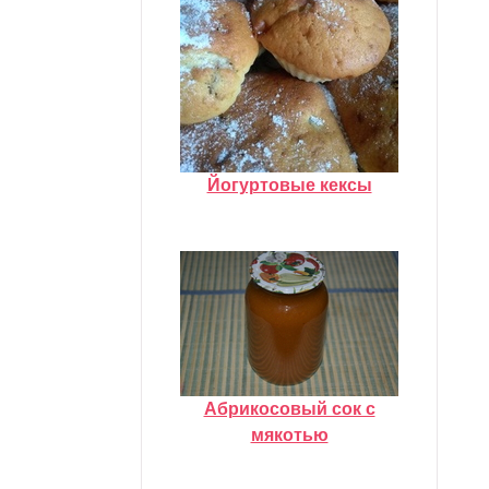
Йогуртовые кексы
Абрикосовый сок с
мякотью