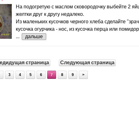
На подогретую с маслом сковородочку выбейте 2 яйц
желтки друг к другу недалеко.
Из маленьких кусочков черного хлеба сделайте "зрачк
кусочка огурчика - нос, из кусочка перца или помидора
...
дальше
едидущая страница
Следующая страница
3
4
5
6
7
8
9
>