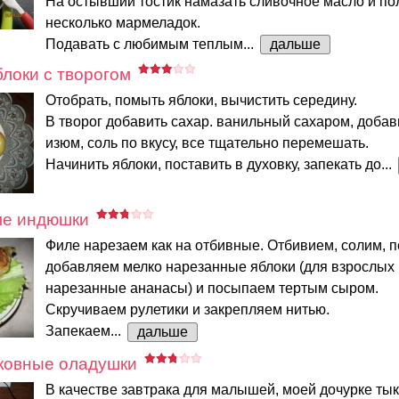
На остывший тостик намазать сливочное масло и по
несколько мармеладок.
Подавать с любимым теплым...
дальше
локи с творогом
Отобрать, помыть яблоки, вычистить середину.
В творог добавить сахар. ванильный сахаром, добав
изюм, соль по вкусу, все тщательно перемешать.
Начинить яблоки, поставить в духовку, запекать до...
ле индюшки
Филе нарезаем как на отбивные. Отбивием, солим, п
добавляем мелко нарезанные яблоки (для взрослых
нарезанные ананасы) и посыпаем тертым сыром.
Скручиваем рулетики и закрепляем нитью.
Запекаем...
дальше
ковные оладушки
В качестве завтрака для малышей, моей дочурке ты