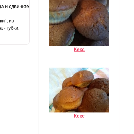
а и сдвиньте
и", из
 - губки.
Кекс
Кекс