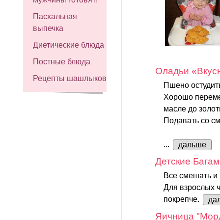
Пасхальная
выпечка
Диетические блюда
Постные блюда
Оладьи «Вкус
Рецепты шашлыков
Пшено остудить
Хорошо перемеш
масле до золот
Подавать со см
...
дальше
Детские Бага
Все смешать и 
Для взрослых ч
покрепче.
да
Яичница "Мор