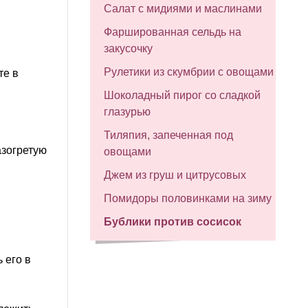
Салат с мидиями и маслинами
Фаршированная сельдь на
закусочку
Рулетики из скумбрии с овощами
те в
Шоколадный пирог со сладкой
глазурью
Тиляпия, запеченная под
азогретую
овощами
Джем из груш и цитрусовых
Помидоры половинками на зиму
Бублики против сосисок
 его в