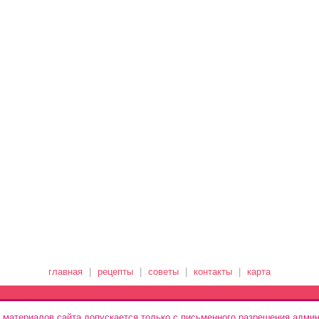
главная
|
рецепты
|
советы
|
контакты
|
карта
 материалов сайта допускается только с письменного разрешения админ