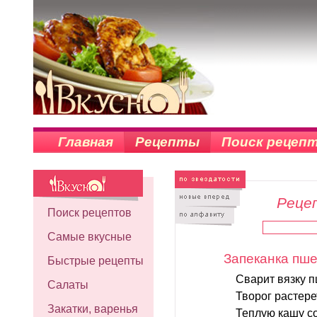
Главная
Рецепты
Поиск рецеп
Рецеп
Поиск рецептов
Самые вкусные
Запеканка пш
Быстрые рецепты
Сварит вязку п
Салаты
Творог растере
Закатки, варенья
Теплую кашу со