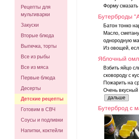
Форму смазать
Рецепты для
мультиварки
Бутерброды "
Закуски
Батон тонко на
Масло, сметану
Вторые блюда
однородную мас
Выпечка, торты
Из овощей, есл
Все из рыбы
Яблочный омл
Все из мяса
Взбить яйцо сл
сковороду с ку
Первые блюда
Пожарить на с
Десерты
Очень вкусный 
дальше
Детские рецепты
Бутерброд с 
Готовим в СВЧ
Соусы и подливки
Напитки, коктейли