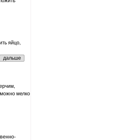
ложить
ить яйцо,
дальше
ерчим,
 можно мелко
квенно-