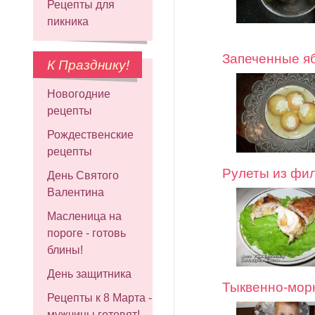
Рецепты для
пикника
Запеченные яб
К Празднику!
Новогодние
рецепты
Рождественские
рецепты
Рулеты из фи
День Святого
Валентина
Масленица на
пороге - готовь
блины!
День защитника
Тыквенно-мор
Рецепты к 8 Марта -
мужчины готовят!