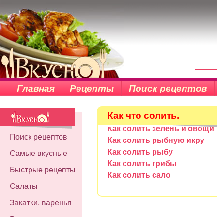
Главная
Рецепты
Поиск рецептов
Как что солить.
Как солить зелень и овощи
Поиск рецептов
Как солить рыбную икру
Как солить рыбу
Самые вкусные
Как солить грибы
Быстрые рецепты
Как солить сало
Салаты
Закатки, варенья