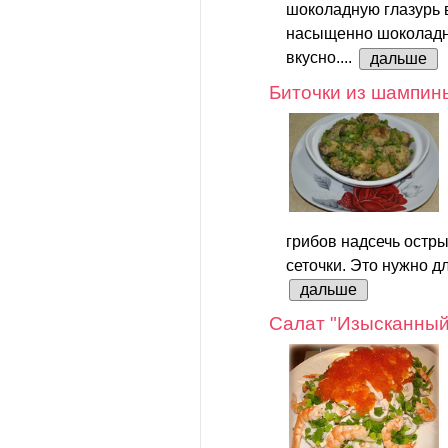
шоколадную глазурь в
насыщенно шоколадно
вкусно....
дальше
Биточки из шампин
грибов надсечь остр
сеточки. Это нужно дл
дальше
Салат "Изысканный