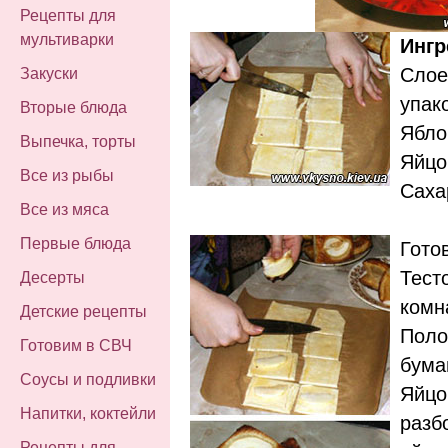
Рецепты для
мультиварки
Ингр
Слоен
Закуски
упако
Вторые блюда
Ябло
Выпечка, торты
Яйцо 
Все из рыбы
Сахар
Все из мяса
Первые блюда
Гото
Тест
Десерты
комн
Детские рецепты
Поло
Готовим в СВЧ
бума
Соусы и подливки
Яйцо
Напитки, коктейли
разб
Рецепты для