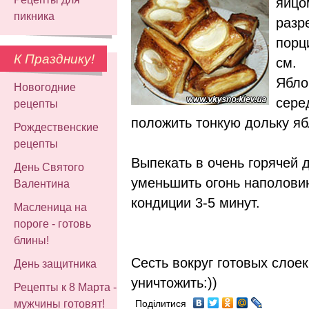
яйцо
пикника
разр
порц
К Празднику!
см.
Ябло
Новогодние
сере
рецепты
положить тонкую дольку ябл
Рождественские
рецепты
Выпекать в очень горячей д
День Святого
уменьшить огонь наполовин
Валентина
кондиции 3-5 минут.
Масленица на
пороге - готовь
блины!
Сесть вокруг готовых слоек
День защитника
уничтожить:))
Рецепты к 8 Марта -
мужчины готовят!
Поділитися