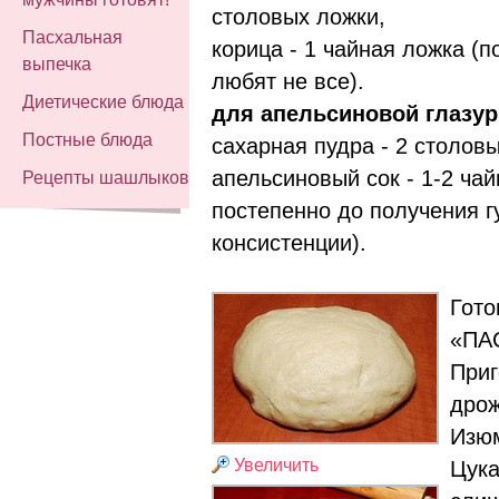
столовых ложки,
Пасхальная
корица - 1 чайная ложка (п
выпечка
любят не все).
Диетические блюда
для апельсиновой глазур
Постные блюда
сахарная пудра - 2 столов
апельсиновый сок - 1-2 ча
Рецепты шашлыков
постепенно до получения 
консистенции).
Гото
«ПА
Приг
дрож
Изюм
Увеличить
Цука