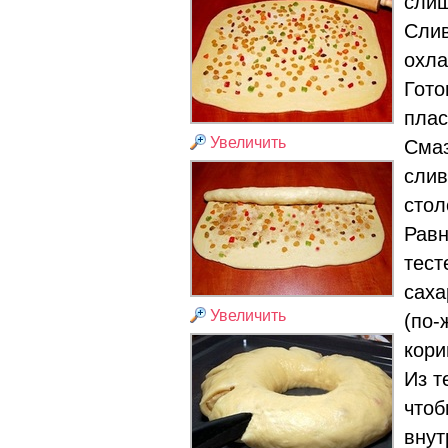
слиш
Слив
охла
Гото
плас
Увеличить
Смаз
слив
стол
Равн
тест
саха
Увеличить
(по-
кори
Из т
чтоб
внут