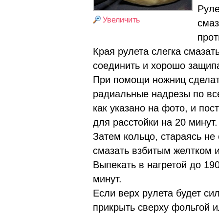
Руле
Увеличить
сма
прот
Края рулета слегка смазат
соединить и хорошо защип
При помощи ножниц сделат
радиальные надрезы по все
как указано на фото, и пос
для расстойки на 20 минут.
Затем кольцо, стараясь не 
смазать взбитым желтком 
Выпекать в нагретой до 19
минут.
Если верх рулета будет си
прикрыть сверху фольгой 