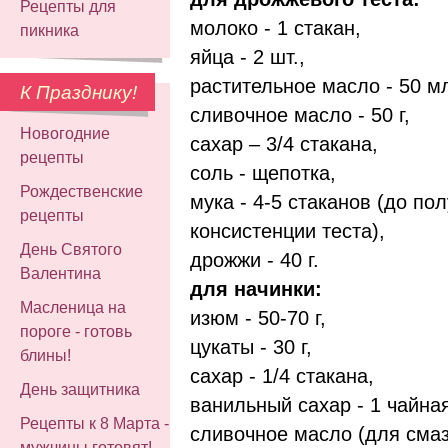
Рецепты для
молоко - 1 стакан,
пикника
яйца - 2 шт.,
растительное масло - 50 м
К Празднику!
сливочное масло - 50 г,
Новогодние
сахар – 3/4 стакана,
рецепты
соль - щепотка,
Рождественские
мука - 4-5 стаканов (до по
рецепты
консистенции теста),
День Святого
дрожжи - 40 г.
Валентина
для начинки:
Масленица на
изюм - 50-70 г,
пороге - готовь
цукаты - 30 г,
блины!
сахар - 1/4 стакана,
День защитника
ванильный сахар - 1 чайна
Рецепты к 8 Марта -
сливочное масло (для смаз
мужчины готовят!