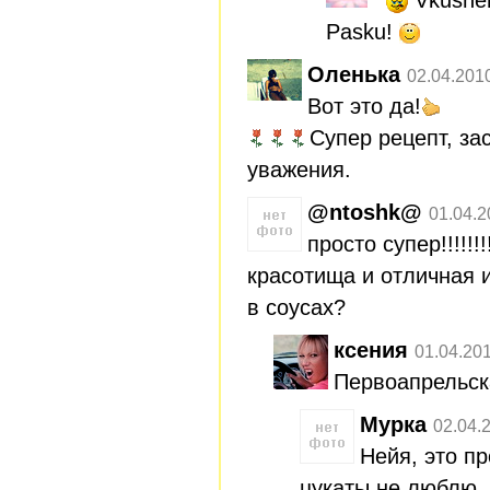
Pasku!
Оленька
02.04.201
Вот это да!
Супер рецепт, з
уважения.
@ntoshk@
01.04.2
просто супер!!!!!!!!
красотища и отличная 
в соусах?
ксения
01.04.20
Первоапрельск
Мурка
02.04.
Нейя, это п
цукаты не люблю, 