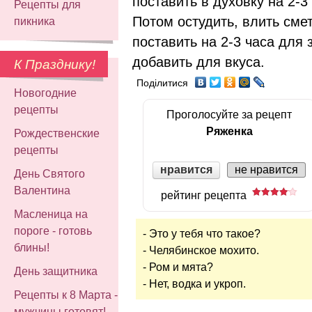
поставить в духовку на 2-3 
Рецепты для
Потом остудить, влить сме
пикника
поставить на 2-3 часа для 
добавить для вкуса.
К Празднику!
Поділитися
Новогодние
рецепты
Проголосуйте за рецепт
Ряженка
Рождественские
рецепты
нравится
не нравится
День Святого
Валентина
рейтинг рецепта
Масленица на
пороге - готовь
- Это у тебя что такое?
блины!
- Челябинское мохито.
- Ром и мята?
День защитника
- Нет, водка и укроп.
Рецепты к 8 Марта -
мужчины готовят!