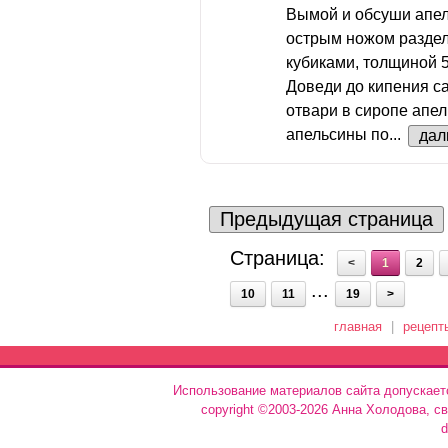
Вымой и обсуши апел
острым ножом раздел
кубиками, толщиной 5
Доведи до кипения с
отвари в сиропе апе
апельсины по...
дал
Предыдущая страница
Страница:
<
1
2
...
10
11
19
>
главная
|
рецепт
Использование материалов сайта допускает
copyright ©2003-2026 Анна Холодова, с
d