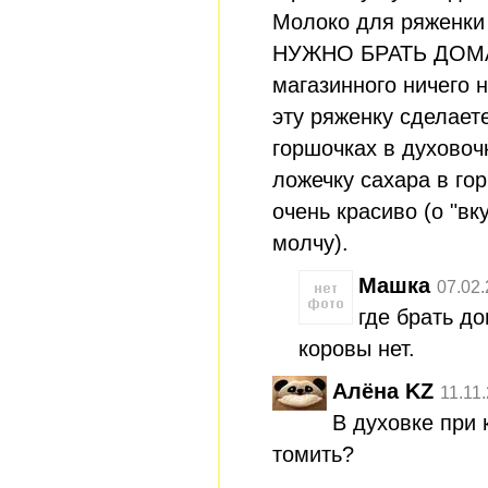
Молоко для ряженки
НУЖНО БРАТЬ ДОМ
магазинного ничего 
эту ряженку сделает
горшочках в духовоч
ложечку сахара в гор
очень красиво (о "в
молчу).
Машка
07.02.
где брать д
коровы нет.
Алёна KZ
11.11
В духовке при 
томить?