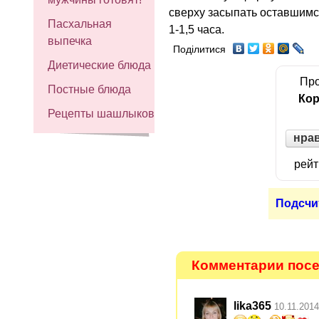
сверху засыпать оставшимс
Пасхальная
1-1,5 часа.
выпечка
Поділитися
Диетические блюда
Про
Постные блюда
Кор
Рецепты шашлыков
нра
рейт
Подсчи
Комментарии посе
lika365
10.11.2014