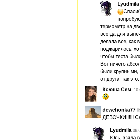
Lyudmila
Спасиб
попробую.
термометр на дв
всегда для выпеч
делала все, как в
поджарилось, хот
чтобы теста был
Вот ничего абсо
были крупными, 
от друга, так это
Ксюша Сем.
10.
dewchonka77
0
ДЕВОЧКИ!!!!!! С
Lyudmila
09.
Юль, взяла в