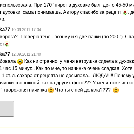
использовала. При 170° пирог в духовке был где-то 45-50 ми
от духовки, сама понимаешь. Автору спасибо за рецепт
, 
ми.
ka77
10.09.2011 17:04
ворога?.. Поверю тебе - возьму и я две пачки (по 200 г). Сп
ет
ka77
12.09.2011 21:40
бовала
Как ни странно, у меня ватрушка сидела в духовк
1 час 15 минут... Как по мне, то начинка очень сладкая. Хотя
и 1 ст. л. сахара от рецепта не досыпала... ЛЮДА!!!!! Почему 
ачинки творожной, как на других фото??? У меня тоже чётко
я" творожная начинка
Что ты с ней делала????