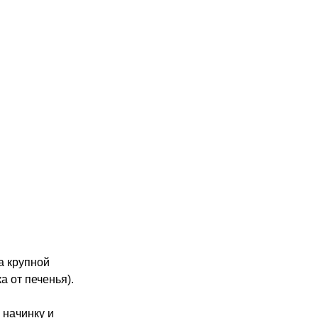
а крупной
а от печенья).
 начинку и