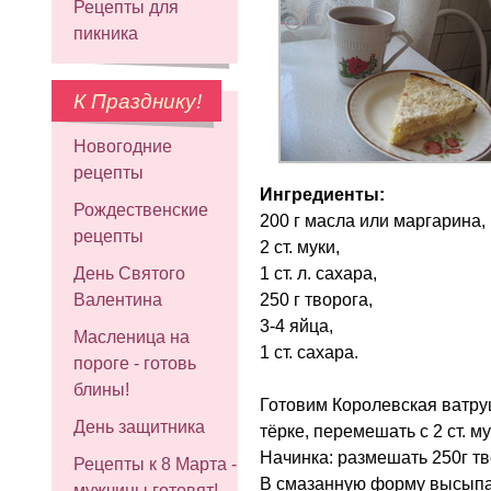
Рецепты для
пикника
К Празднику!
Новогодние
рецепты
Ингредиенты:
Рождественские
200 г масла или маргарина,
рецепты
2 ст. муки,
1 ст. л. сахара,
День Святого
250 г творога,
Валентина
3-4 яйца,
Масленица на
1 ст. сахара.
пороге - готовь
блины!
Готовим Королевская ватруш
День защитника
тёрке, перемешать с 2 ст. му
Начинка: размешать 250г твор
Рецепты к 8 Марта -
В смазанную форму высыпат
мужчины готовят!