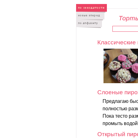
Торты
Классические 
Слоеные пиро
Предлагаю быс
полностью раз
Пока тесто раз
промыть водой 
Открытый пиро