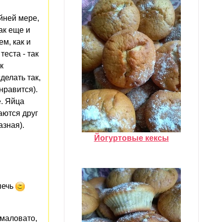
йней мере,
ак еще и
м, как и
теста - так
к
делать так,
нравится).
е. Яйца
аются друг
азная).
Йогуртовые кексы
печь
 маловато,