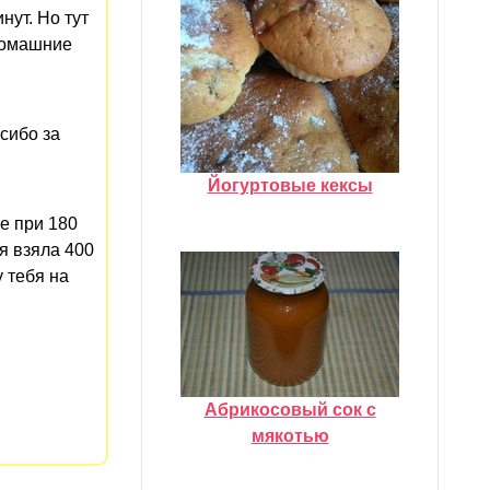
нут. Но тут
домашние
асибо за
Йогуртовые кексы
е при 180
 я взяла 400
у тебя на
Абрикосовый сок с
мякотью