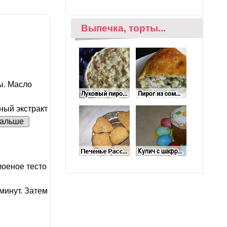
Выпечка, торты...
ы. Масло
ный экстракт
альше
оеное тесто
минут. Затем