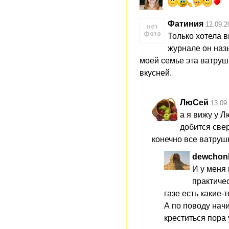
Фатиния
12.09.2
Только хотела в
журнале он наз
моей семье эта ватрушк
вкусней.
ЛюСей
13.09
а я вижу у Л
добится све
конечно все ватрушк
dewchon
И у меня
практичес
газе есть какие-
А по поводу начи
креститься пора 