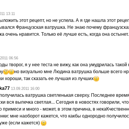
011 13:11
ыложить этот рецепт, но не успела. А я где нашла этот рецеп
ывался Французская ватрушка. Не знаю почему французская
а очень нравится. Только её лучше есть, когда она остынет.
.2011 06:56
юды творог, я у нее теста не вижу, как она умудрилась такой
ру
но визуально мне Людина ватрушка больше всего нр
и хороши, так сказать ее лучшая из лучших
ka77
13.09.2011 16:00
 получилась ватрушка светленькая сверху. Последнее врем
ки вся выпечка светлая... Сегодня в новостях говорили, чт
то примеси и много - может, в этом причина, в некаКчественно
нки: мне наоборот кажется, что какбы однородно получилось
уже (если кажется)