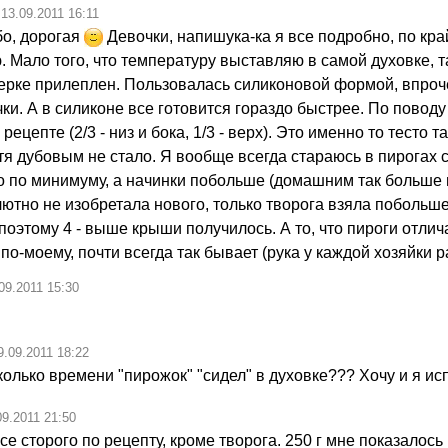
13.09.2011 16:11
о, дорогая
Девочки, напишука-ка я все подробно, по кра
 Мало того, что температуру выставляю в самой духовке, т
ерке прилеплен. Пользовалась силиконовой формой, впроче
ки. А в силиконе все готовится гораздо быстрее. По поводу 
 рецепте (2/3 - низ и бока, 1/3 - верх). Это именно то тесто та
я дубовым не стало. Я вообще всегда стараюсь в пирогах с
о по минимуму, а начинки побольше (домашним так больше 
лютно не изобретала нового, только творога взяла побольш
поэтому 4 - выше крыши получилось. А то, что пироги отлич
, по-моему, почти всегда так бывает (рука у каждой хозяйки р
09.2011 15:30
9.09.2011 18:22
колько времени "пирожок" "сидел" в духовке??? Хочу и я ис
09.2011 21:50
се сторого по рецепту, кроме творога. 250 г мне показалось