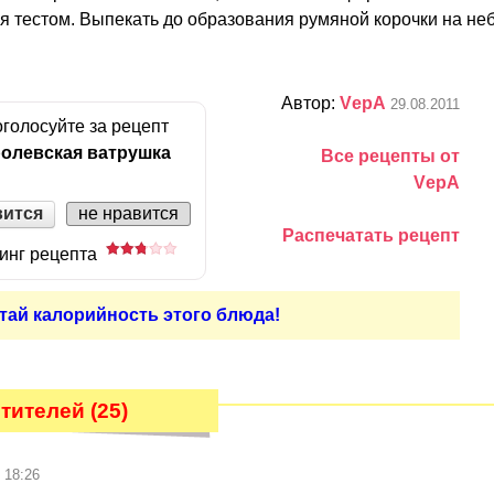
я тестом. Выпекать до образования румяной корочки на не
Автор:
VерА
29.08.2011
голосуйте за рецепт
олевская ватрушка
Все рецепты от
VерА
вится
не нравится
Распечатать рецепт
инг рецепта
тай калорийность этого блюда!
тителей (25)
 18:26