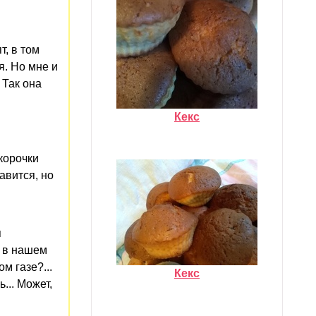
т, в том
. Но мне и
 Так она
Кекс
 корочки
авится, но
я
о в нашем
м газе?...
Кекс
... Может,