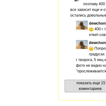
поэтому 400 
все зависит еще и 
остались довольны
dewchon
400 г т
ответ-сов
dewchon
Попро
градусах 
г творога, 5 яиц 
фото не видно н
"прослеживаетс
показать еще 15
коментариев