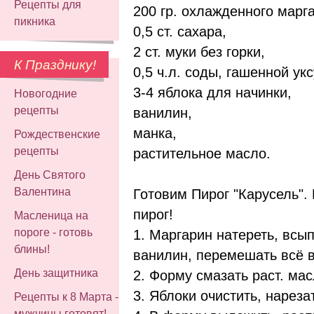
Рецепты для
200 гр. охлажденного марг
пикника
0,5 ст. сахара,
2 ст. муки без горки,
К Празднику!
0,5 ч.л. соды, гашенной ук
3-4 яблока для начинки,
Новогодние
рецепты
ванилин,
манка,
Рождественские
рецепты
растительное масло.
День Святого
Валентина
Готовим Пирог "Карусель".
пирог!
Масленица на
пороге - готовь
1. Маргарин натереть, всып
блины!
ванилин, перемешать всё в
День защитника
2. Форму смазать раст. ма
3. Яблоки очистить, нареза
Рецепты к 8 Марта -
мужчины готовят!