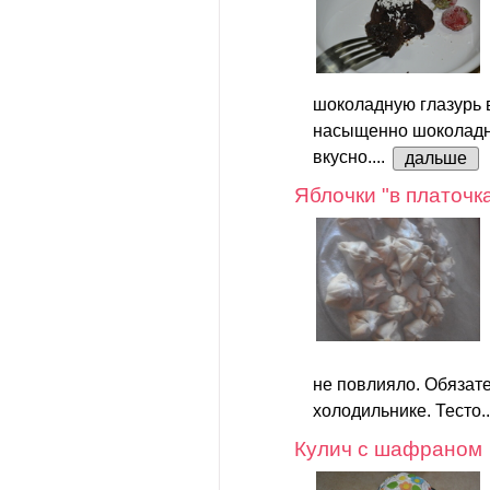
шоколадную глазурь в
насыщенно шоколадно
вкусно....
дальше
Яблочки "в платочк
не повлияло. Обязате
холодильнике. Тесто.
Кулич с шафраном