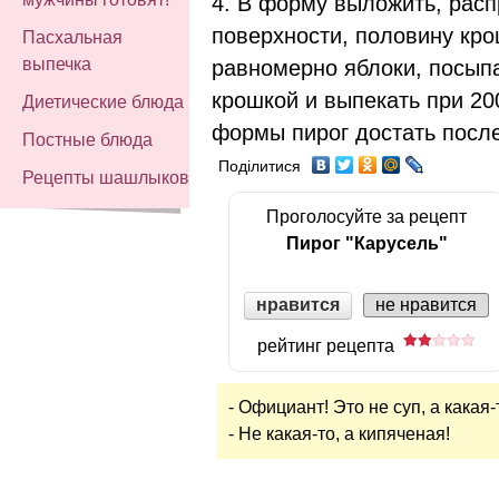
4. В форму выложить, расп
поверхности, половину кр
Пасхальная
выпечка
равномерно яблоки, посып
крошкой и выпекать при 200
Диетические блюда
формы пирог достать посл
Постные блюда
Поділитися
Рецепты шашлыков
Проголосуйте за рецепт
Пирог "Карусель"
нравится
не нравится
рейтинг рецепта
- Официант! Это не суп, а какая-
- Не какая-то, а кипяченая!