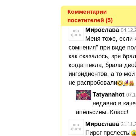
Комментарии
посетителей (5)
Мирослава
04.12.
Меня тоже, если 
сомнения" при виде по
как оказалось, зря бр
когда пекла, брала дв
ингридиентов, а то мои
не распробовали
Tatyanahot
07.1
недавно в кач
апельсины..Класс!
Мирослава
21.11.
Пирог прелесть!