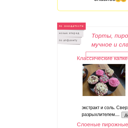
Торты, пиро
мучное и сл
Классические капке
экстракт и соль. Свер
разрыхлителем....
д
Слоеные пирожные 