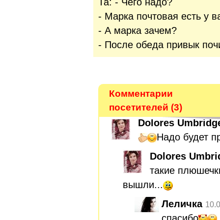
Та: - Чего надо?
- Марка почтовая есть у в
- А марка зачем?
- После обеда привык поч
Комментарии
посетителей (3)
Dolores Umbridg
Надо будет п
Dolores Umbri
такие плюшечк
вышли...
Леличка
10.
спасибо