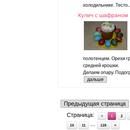
холодильнике. Тесто.
Кулич с шафраном
полотенцем. Орехи г
средней крошки.
Делаем опару. Подогр
дальше
Предыдущая страница
Страница:
<
1
2
...
10
11
128
>