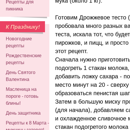
мука (около 1 кг).
Рецепты для
пикника
Готовим Дрожжевое тесто (
пробовала много разных в
К Празднику!
теста, искала тот, что буде
Новогодние
пирожков, и пицц, и прост
рецепты
этот рецепт.
Рождественские
Сначала нужно приготовить
рецепты
подогреть 1 стакан молока
День Святого
добавить ложку сахара - по
Валентина
место минут на 20 - сверх
Масленица на
образоваться пенистая шап
пороге - готовь
Затем в большую миску пр
блины!
(для начала), добавляем с
День защитника
и охлажденное сливочное 
Рецепты к 8 Марта -
стакан подогретого молока 
мужчины готовят!