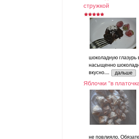
стружкой
шоколадную глазурь в
насыщенно шоколадно
вкусно....
дальше
Яблочки "в платочк
не повлияло. Обязате