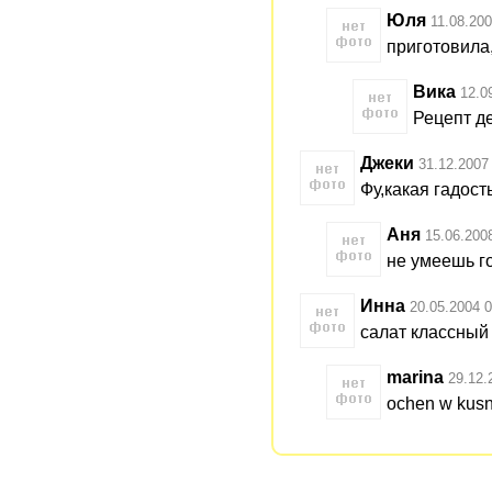
Юля
11.08.200
приготовила
Вика
12.0
Рецепт д
Джеки
31.12.2007
Фу,какая гадост
Аня
15.06.200
не умеешь го
Инна
20.05.2004 0
салат классный 
marina
29.12.
ochen w kusn