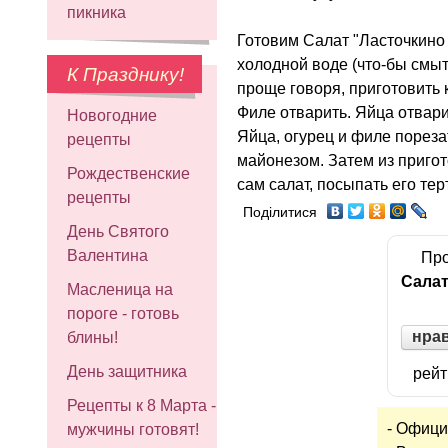
пикника
Готовим Салат "Ласточкино
холодной воде (что-бы смыт
К Празднику!
проще говоря, приготовить 
Филе отварить. Яйца отвар
Новогодние
Яйца, огурец и филе пореза
рецепты
майонезом. Затем из пригот
Рождественские
сам салат, посыпать его те
рецепты
Поділитися
День Святого
Валентина
Про
Салат
Масленица на
пороге - готовь
нра
блины!
День защитника
рейт
Рецепты к 8 Марта -
- Офици
мужчины готовят!