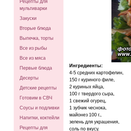
Рецепты для
мультиварки
Закуски
Вторые блюда
Выпечка, торты
Все из рыбы
Все из мяса
Ингредиенты:
Первые блюда
4-5 средних картофелин,
Десерты
150 г куриного филе,
2 куриных яйца,
Детские рецепты
100 г твердого сыра,
Готовим в СВЧ
1 свежий огурец,
1 зубчик чеснока,
Соусы и подливки
майонез 100 г.,
Напитки, коктейли
зелень для украшения,
Рецепты для
соль по вкусу.