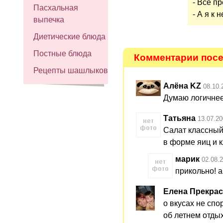
- Все пр
Пасхальная
- А я к 
выпечка
Диетические блюда
Постные блюда
Комментарии посе
Рецепты шашлыков
Алёна KZ
08.10.
Думаю логичнее 
Татьяна
13.07.20
Салат классный!
в форме яиц и к
марик
02.08.
прикольно! а
Елена Прекра
о вкусах не сп
об летнем отдыхе