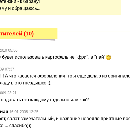
етензии - к барану!
нему и обращаюсь...
тителей (10)
2010 05:56
будет использовать картофель не "фри", а "пай"
09 07:37
!! А что касается оформления, то я еще делаю из оригинал
ладу в это гнездышко :).
2009 23:21
 подавать его каждому отдельно или как?
сная
16.01.2008 12:25
орят, салат замечательный, и название невеяло приятные в
.... спасибо)))