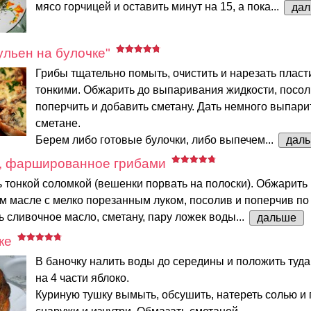
мясо горчицей и оставить минут на 15, а пока...
да
льен на булочке"
Грибы тщательно помыть, очистить и нарезать плас
тонкими. Обжарить до выпаривания жидкости, посол
поперчить и добавить сметану. Дать немного выпари
сметане.
Берем либо готовые булочки, либо выпечем...
дал
, фаршированное грибами
 тонкой соломкой (вешенки порвать на полоски). Обжарить 
м масле с мелко порезанным луком, посолив и поперчив по 
ь сливочное масло, сметану, пару ложек воды...
дальше
ке
В баночку налить воды до середины и положить туд
на 4 части яблоко.
Куриную тушку вымыть, обсушить, натереть солью и