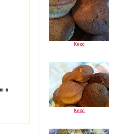
Кекс
!!!!
Кекс