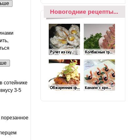
льше
Новогодние рецепты...
тинами
ить,
ться
ьше
в сотейнике
вкусу 3-5
а порезанное
 перцем