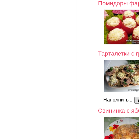
Помидоры фар
Тарталетки с 
Наполнить...
Свининка с яб