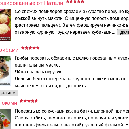
шированные от Натали
Со свежих помидоров срезаем аккуратно верхушечку
ложкой вынуть мякоть. Очищенную полость помидор
(растираем пальцем). Затем фаршируем начинкой: в
отварную куриную грудку нарезаем кубиками...
дал
грибами
Грибы порезать, обжарить с мелко порезанным луко
растительном масле.
Яйца сварить вкрутую.
Яичные белки потереть на крупной терке и смешать 
майонезом, если надо - досолить.
дальше
локами
Порезать мясо кусками как на битки, шириной пример
Слегка отбить, немного посолить, поперчить и уложи
протвень (желательно высокий), укрытый фольгой. 