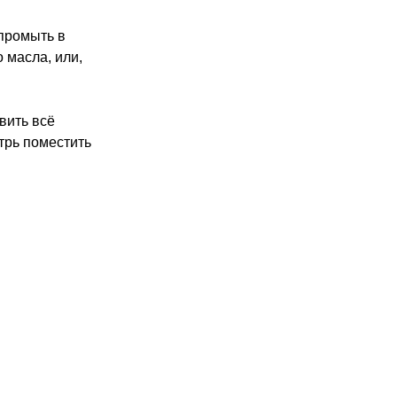
 промыть в
 масла, или,
вить всё
трь поместить