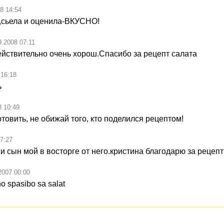
8 14:54
,сьела и оценила-ВКУСНО!
9.2008 07:11
ействительно очень хорош.Спасибо за рецепт салата
 16:18
ь
8 10:49
товить, не обижай того, кто поделился рецептом!
7:27
и сын мой в восторге от него.кристина благодарю за рецепт!!!
2007 00:00
o spasibo sa salat