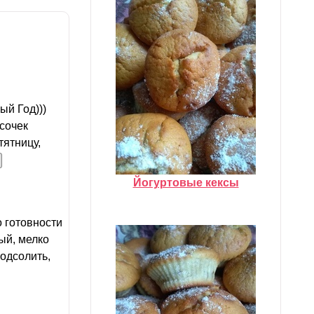
ый Год)))
сочек
тятницу,
Йогуртовые кексы
о готовности
ый, мелко
одсолить,