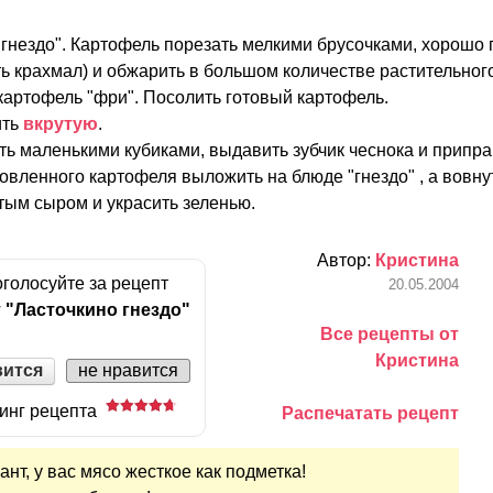
 гнездо". Картофель порезать мелкими брусочками, хорошо
ь крахмал) и обжарить в большом количестве растительного
картофель "фри". Посолить готовый картофель.
ить
вкрутую
.
ть маленькими кубиками, выдавить зубчик чеснока и припра
овленного картофеля выложить на блюде "гнездо" , а вовну
ртым сыром и украсить зеленью.
Автор:
Кристина
голосуйте за рецепт
20.05.2004
 "Ласточкино гнездо"
Все рецепты от
Кристина
вится
не нравится
инг рецепта
Распечатать рецепт
ант, у вас мясо жесткое как подметка!