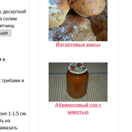
, десертной
а солим
етчину,
ьше
Йогуртовые кексы
м в
с грибами и
Абрикосовый сок с
мякотью
но 1-1,5 см.
ть на
Намазать