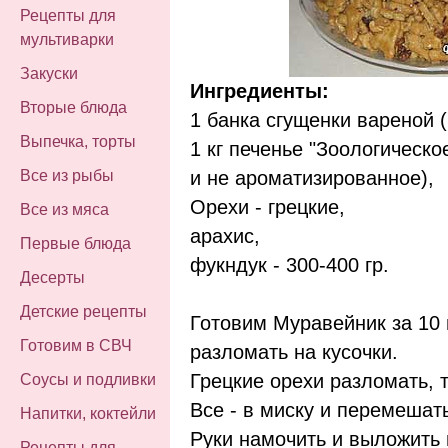
Рецепты для
мультиварки
Закуски
Ингредиенты:
Вторые блюда
1 банка сгущенки вареной (
Выпечка, торты
1 кг печенье "Зоологическо
и не ароматизированное),
Все из рыбы
Орехи - грецкие,
Все из мяса
арахис,
Первые блюда
фукндук - 300-400 гр.
Десерты
Детские рецепты
Готовим Муравейник за 10 
Готовим в СВЧ
разломать на кусочки.
Грецкие орехи разломать, т
Соусы и подливки
Все - в миску и перемешат
Напитки, коктейли
Руки намочить и выложить 
Рецепты для