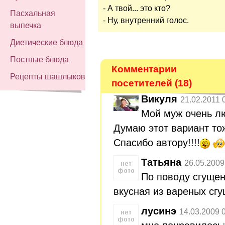
- А твой... это кто?
Пасхальная
- Ну, внутренний голос.
выпечка
Диетические блюда
Постные блюда
Комментарии
Рецепты шашлыков
посетителей (18)
Викуля
21.02.2011 
Мой муж очень лю
Думаю этот вариант то
Спасибо автору!!!!
Татьяна
26.05.2009
По поводу сгущен
вкусная из вареных сг
лусинэ
14.03.2009 