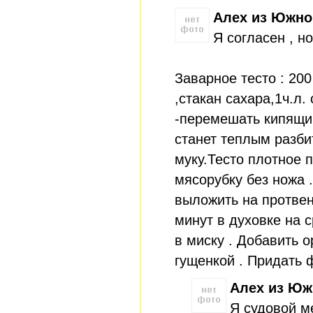
Алех из Южно
Я согласен , н
Заварное тесто : 200
,стакан сахара,1ч.л.
-перемешать кипящим
станет теплым разби
муку.Тесто плотное 
мясорубку без ножа 
выложить на протвен
минут в духовке на 
в миску . Добавить 
гущенкой . Придать 
Алех из Юж
Я судовой м