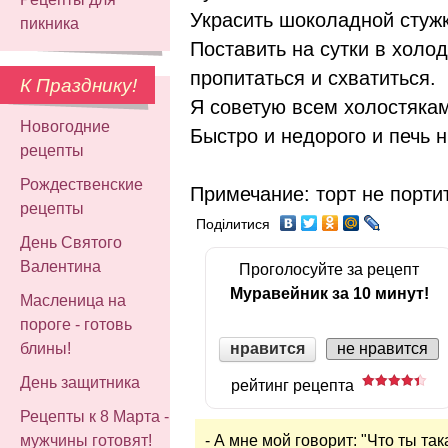
Украсить шоколадной стуж
пикника
Поставить на сутки в холо
пропитаться и схватиться.
К Празднику!
Я советую всем холостяка
Новогодние
Быстро и недорого и печь н
рецепты
Рождественские
Примечание: торт не портит
рецепты
Поділитися
День Святого
Валентина
Проголосуйте за рецепт
Муравейник за 10 минут!
Масленица на
пороге - готовь
нравится
блины!
не нравится
День защитника
рейтинг рецепта
Рецепты к 8 Марта -
- А мне мой говорит: "Что ты та
мужчины готовят!