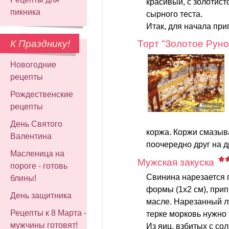
красивый, с золотист
пикника
сырного теста.
Итак, для начала при
К Празднику!
Торт "Золотое Руно
Новогодние
рецепты
Рождественские
рецепты
День Святого
коржа. Коржи смазыв
Валентина
поочередно друг на д
Масленица на
Мужская закуска
пороге - готовь
Свинина нарезается 
блины!
формы (1х2 см), прип
День защитника
масле. Нарезанный л
Рецепты к 8 Марта -
терке морковь нужно 
мужчины готовят!
Из яиц, взбитых с сол