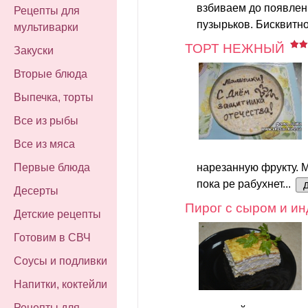
взбиваем до появле
Рецепты для
пузырьков. Бисквитно
мультиварки
ТОРТ НЕЖНЫЙ
Закуски
Вторые блюда
Выпечка, торты
Все из рыбы
Все из мяса
нарезанную фрукту. 
Первые блюда
пока ре рабухнет...
Десерты
Пирог с сыром и и
Детские рецепты
Готовим в СВЧ
Соусы и подливки
Напитки, коктейли
Рецепты для