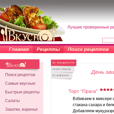
Лучшие проверенные рец
Главная
Рецепты
Поиск рецептов
День за
Поиск рецептов
Самые вкусные
Торт "Прага"
Быстрые рецепты
Взбиваем в миксере 
Салаты
стакана сахара и бел
Закатки, варенья
Добавляем муку,разр