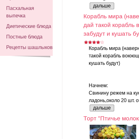
дальше
Пасхальная
выпечка
Корабль мира (наве
дай такой корабль
Диетические блюда
забудут и кушать бу
Постные блюда
Рецепты шашлыков
Корабль мира (наверн
такой корабль воюющи
кушать будут)
Начнем:
Свинину режем на ку
ладонь,около 20 шт. 
дальше
Торт "Птичье молок