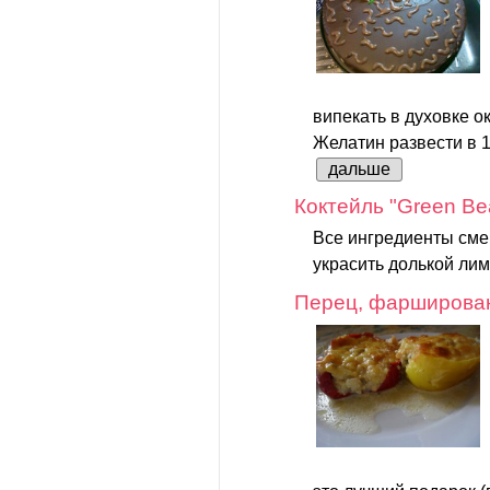
випекать в духовке о
Желатин развести в 1
дальше
Коктейль "Green Be
Все ингредиенты сме
украсить долькой ли
Перец, фарширова