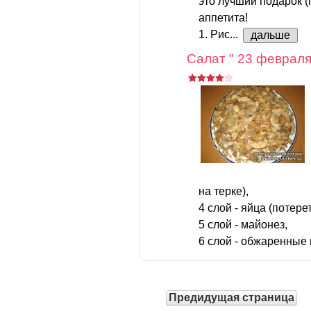
это лучший подарок (
аппетита!
1. Рис...
дальше
Салат " 23 феврал
на терке),
4 слой - яйца (потерет
5 слой - майонез,
6 слой - обжаренные 
Предидущая страница