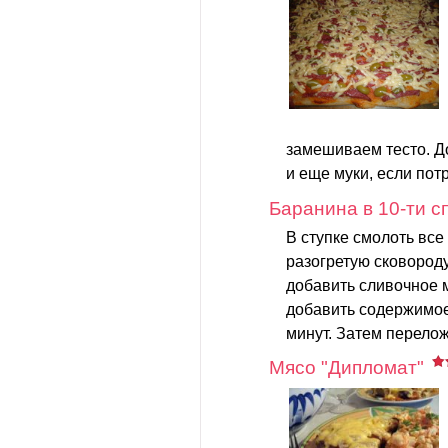
замешиваем тесто. Д
и еще муки, если потр
Баранина в 10-ти с
В ступке смолоть все
разогретую сковород
добавить сливочное м
добавить содержимое
минут. Затем перелож
Мясо "Дипломат"