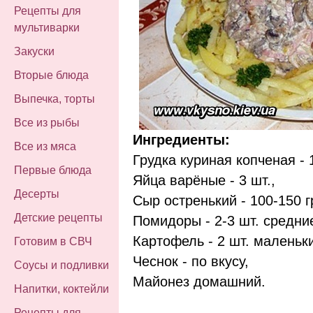
Рецепты для
мультиварки
Закуски
Вторые блюда
Выпечка, торты
Все из рыбы
Ингредиенты:
Все из мяса
Грудка куриная копченая - 1
Первые блюда
Яйца варёные - 3 шт.,
Десерты
Сыр остренький - 100-150 гр
Детские рецепты
Помидоры - 2-3 шт. средни
Картофель - 2 шт. маленьк
Готовим в СВЧ
Чеснок - по вкусу,
Соусы и подливки
Майонез домашний.
Напитки, коктейли
Рецепты для