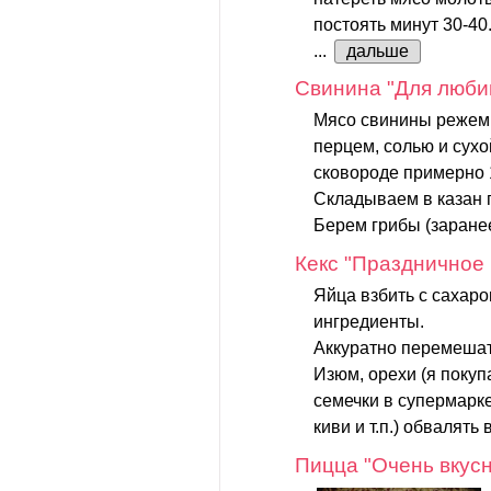
постоять минут 30-40
...
дальше
Cвинина "Для люби
Мясо свинины режем 
перцем, солью и сух
сковороде примерно 
Складываем в казан 
Берем грибы (заранее
Кекс "Праздничное
Яйца взбить с сахар
ингредиенты.
Аккуратно перемешат
Изюм, орехи (я пок
семечки в супермарке
киви и т.п.) обвалять в
Пицца "Очень вкус