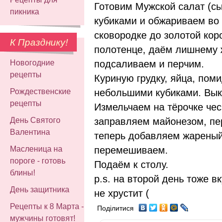
Готовим Мужской салат (с
пикника
кубиками и обжариваем во
сковородке до золотой кор
К Празднику!
полотенце, даём лишнему 
подсаливаем и перчим.
Новогодние
рецепты
Куриную грудку, яйца, пом
небольшими кубиками. Вык
Рождественские
рецепты
Измельчаем на тёрочке чес
заправляем майонезом, пе
День Святого
Валентина
теперь добавляем жареный
перемешиваем.
Масленица на
пороге - готовь
Подаём к столу.
блины!
p.s. на второй день тоже в
День защитника
не хрустит (
Рецепты к 8 Марта -
Поділитися
мужчины готовят!