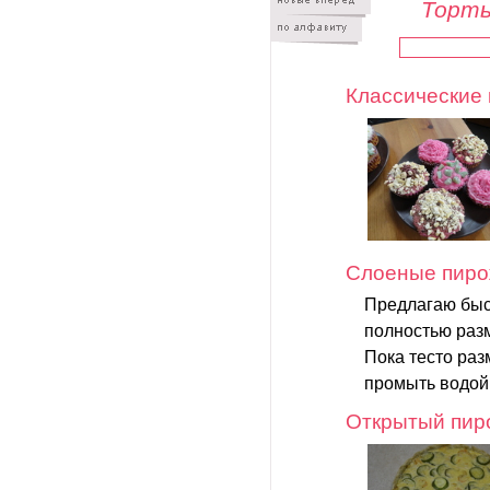
Торты
Классические 
Слоеные пиро
Предлагаю быс
полностью раз
Пока тесто раз
промыть водой 
Открытый пиро