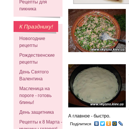
Рецепты для
пикника
К Празднику!
Новогодние
рецепты
Рождественские
рецепты
День Святого
Валентина
Масленица на
пороге - готовь
блины!
День защитника
А главное - быстро.
Рецепты к 8 Марта -
Поділитися
мужчины готовят!