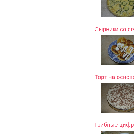
Сырники со с
Торт на основ
Грибные циф