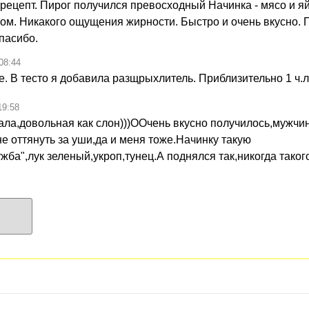
рецепт. Пирог получился превосходный Начинка - мясо и я
гом. Никакого ощущения жирности. Быстро и очень вкусно.
пасибо.
08:44
. В тесто я добавила разщрыхлитель. Приблизительно 1 ч.л
19:58
лала,довольная как слон)))ООчень вкусно получилось,мужчи
е оттянуть за уши,да и меня тоже.Начинку такую
ба",лук зеленый,укроп,тунец.А поднялся так,никогда таког