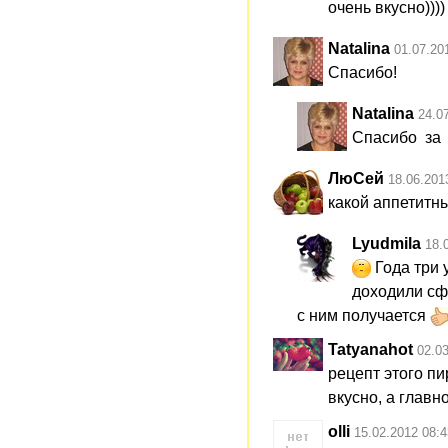
очень вкусно))))
Natalina
01.07.20
Спасибо!
Natalina
24.0
Спасибо за 
ЛюСей
18.06.201
какой аппетитн
Lyudmila
18.
Года три 
доходили сф
с ним получается
Tatyanahot
02.0
рецепт этого пи
вкусно, а главн
olli
15.02.2012 08:4