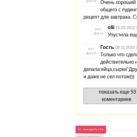
Очень хороший 
общего с пудин
рецепт для завтрака. С
olli
15.02.2012 
Упустила еще
Гость
08.11.2010 
Только что сде
действительно н
делала:яйца,сырки"Друж
и даже не сел потом)))
показать еще 53
коментариев