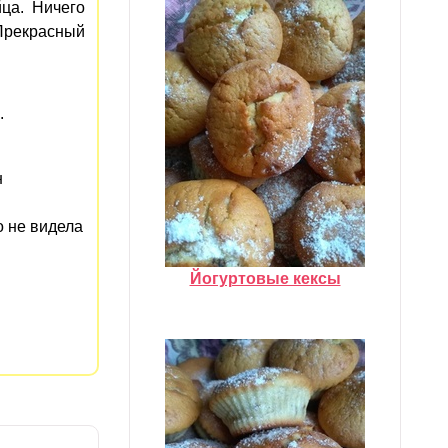
йца. Ничего
 Прекрасный
.
н
о не видела
Йогуртовые кексы