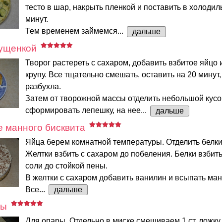
тесто в шар, накрыть пленкой и поставить в холодил
минут.
Тем временем займемся...
дальше
гущенкой
Творог растереть с сахаром, добавить взбитое яйцо
крупу. Все тщательно смешать, оставить на 20 минут
разбухла.
Затем от творожной массы отделить небольшой кусо
сформировать лепешку, на нее...
дальше
е манного бисквита
Яйца берем комнатной температуры. Отделить белки 
Желтки взбить с сахаром до побеления. Белки взбит
соли до стойкой пены.
В желтки с сахаром добавить ванилин и всыпать ман
Все...
дальше
ры
Для опары. Отдельно в миске смешиваем 1 ст. ложку с