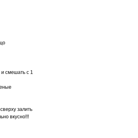
йцо
 и смешать с 1
реные
 сверху залить
но вкусно!!!