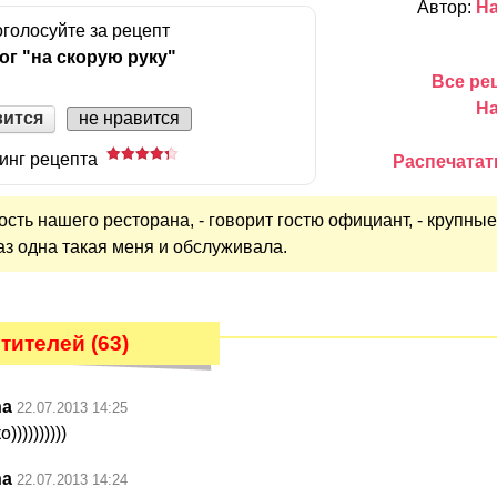
Автор:
На
голосуйте за рецепт
ог "на скорую руку"
Все ре
На
вится
не нравится
инг рецепта
Распечатат
сть нашего ресторана, - говорит гостю официант, - крупные
аз одна такая меня и обслуживала.
тителей (63)
na
22.07.2013 14:25
)))))))))
na
22.07.2013 14:24