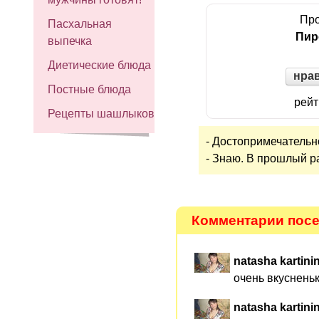
Про
Пасхальная
Пир
выпечка
Диетические блюда
нра
Постные блюда
рейт
Рецепты шашлыков
- Достопримечательно
- Знаю. В прошлый р
Комментарии посе
natasha kartini
очень вкусненько)
natasha kartini