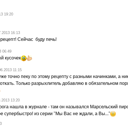
13 19:20
7.2013 16:13
рецепт! Сейчас буду печь!
3 06:49
ый кусочек
06.2013 11:15
уже точно пеку по этому рецепту с разными начинками, а ник
откать. Только разрыхлитель добавляю в обязательном поря
3.2013 13:20
рога нашла в журнале - там он назывался Марсельский пирог
ое супербыстро! из серии "Мы Вас не ждали, а Вы..."
3