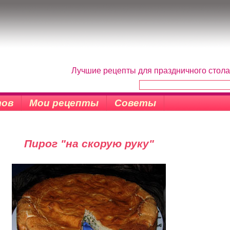
Лучшие рецепты для праздничного стола
тов
Мои рецепты
Советы
Пирог "на скорую руку"