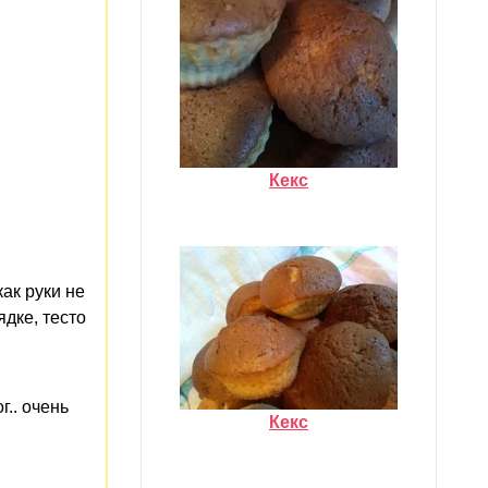
Кекс
ак руки не
дке, тесто
.. очень
Кекс