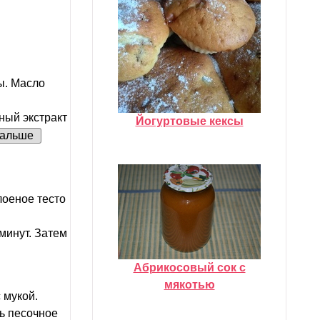
ы. Масло
ный экстракт
Йогуртовые кексы
альше
оеное тесто
минут. Затем
Абрикосовый сок с
мякотью
 мукой.
ть песочное