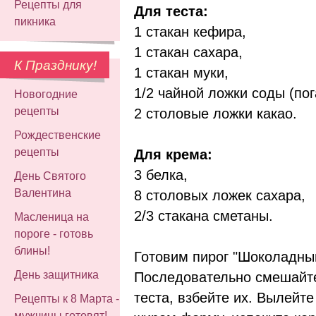
Рецепты для
Для теста:
пикника
1 стакан кефира,
1 стакан сахара,
К Празднику!
1 стакан муки,
1/2 чайной ложки соды (пог
Новогодние
рецепты
2 столовые ложки какао.
Рождественские
рецепты
Для крема:
3 белка,
День Святого
Валентина
8 столовых ложек сахара,
2/3 стакана сметаны.
Масленица на
пороге - готовь
блины!
Готовим пирог "Шоколадны
День защитника
Последовательно смешайте
теста, взбейте их. Вылейте
Рецепты к 8 Марта -
мужчины готовят!