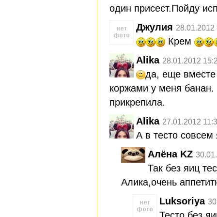
один присест.Пойду ис
Джулия
28.01.2012
Крем
Alika
28.01.2012 15:
да, еще вместе
коржами у меня банан.
прикрепила.
Alika
27.01.2012 11:
А в тесто совсем
Алёна KZ
30.01
Так без яиц те
Алика,очень аппети
Luksoriya
30
Тесто без яи