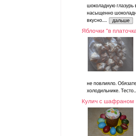
шоколадную глазурь в
насыщенно шоколадно
вкусно....
дальше
Яблочки "в платочк
не повлияло. Обязате
холодильнике. Тесто.
Кулич с шафраном