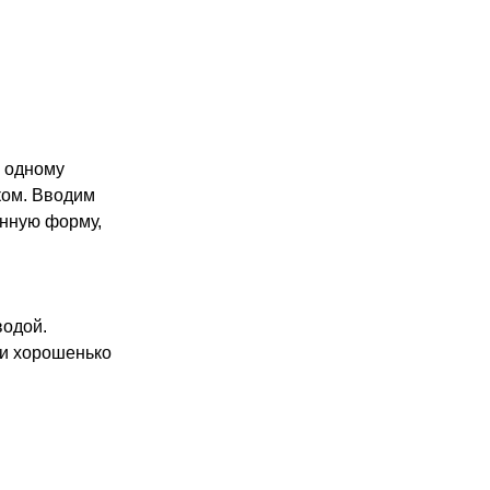
о одному
ком. Вводим
анную форму,
водой.
 и хорошенько