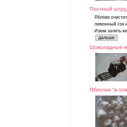
Постный штруд
Яблоки очистит
лимонный сок и
Изюм залить ки
дальше
Шоколадные ке
Яблочки "в пл