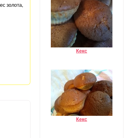
ес золота,
Кекс
Кекс