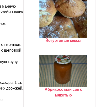
 и манную
, чтобы манка
чек,
Йогуртовые кексы
от желтков.
ь с щепоткой
ную крупу.
ахара, 1 ст.
ухих дрожжей.
Абрикосовый сок с
мякотью
...