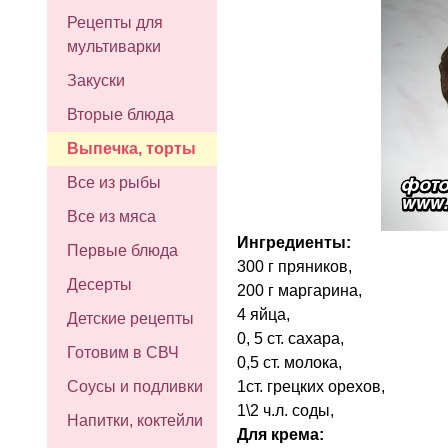
Рецепты для
мультиварки
Закуски
Вторые блюда
Выпечка, торты
Все из рыбы
Все из мяса
Ингредиенты:
Первые блюда
300 г пряников,
Десерты
200 г маргарина,
4 яйца,
Детские рецепты
0, 5 ст. сахара,
Готовим в СВЧ
0,5 ст. молока,
1ст. грецких орехов,
Соусы и подливки
1\2 ч.л. соды,
Напитки, коктейли
Для крема: