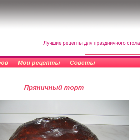
Лучшие рецепты для праздничного стола
тов
Мои рецепты
Советы
Пряничный торт