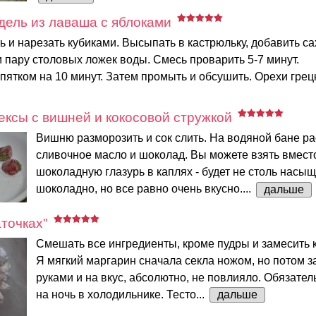
ель из лаваша с яблоками
ь и нарезать кубиками. Высыпать в кастрюльку, добавить са
 пару столовых ложек воды. Смесь проварить 5-7 минут.
пятком на 10 минут. Затем промыть и обсушить. Орехи грецк
ксы с вишней и кокосовой стружкой
Вишню разморозить и сок слить. На водяной бане ра
сливочное масло и шоколад. Вы можете взять вмес
шоколадную глазурь в каплях - будет не столь насы
шоколадно, но все равно очень вкусно....
дальше
аточках"
Смешать все ингредиенты, кроме пудры и замесить к
Я мягкий маргарин сначала секла ножом, но потом 
руками и на вкус, абсолютно, не повлияло. Обязател
на ночь в холодильнике. Тесто...
дальше