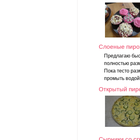
Слоеные пиро
Предлагаю быс
полностью раз
Пока тесто раз
промыть водой 
Открытый пиро
Сырники со с