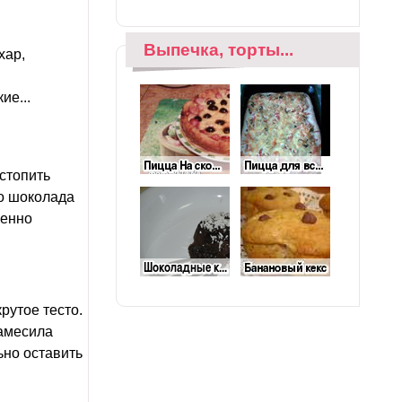
Выпечка, торты...
хар,
ие...
стопить
то шоколада
щенно
рутое тесто.
замесила
ьно оставить