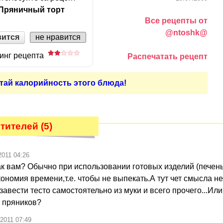
Пряничный торт
Все рецепты от
@ntoshk@
вится
не нравится
инг рецепта
Распечатать рецепт
тай калорийность этого блюда!
ителей (5)
2011 04:26
ак вам? Обычно при использовании готовых изделий (печень
ономия времени,т.е. чтобы не выпекать.А тут чет смысла н
авести тесто самостоятельно из муки и всего прочего...Или
 пряников?
.2011 07:49