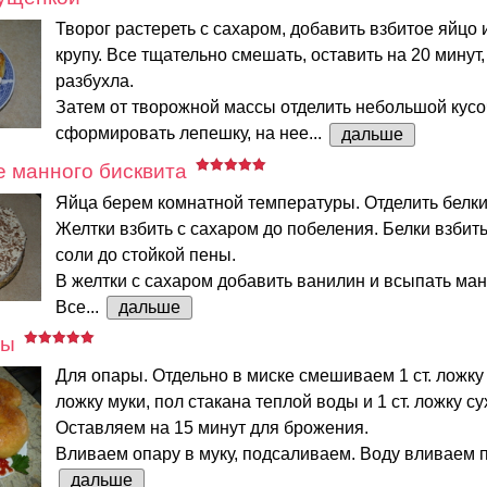
Творог растереть с сахаром, добавить взбитое яйцо
крупу. Все тщательно смешать, оставить на 20 минут
разбухла.
Затем от творожной массы отделить небольшой кусо
сформировать лепешку, на нее...
дальше
е манного бисквита
Яйца берем комнатной температуры. Отделить белки 
Желтки взбить с сахаром до побеления. Белки взбит
соли до стойкой пены.
В желтки с сахаром добавить ванилин и всыпать ман
Все...
дальше
ры
Для опары. Отдельно в миске смешиваем 1 ст. ложку с
ложку муки, пол стакана теплой воды и 1 ст. ложку с
Оставляем на 15 минут для брожения.
Вливаем опару в муку, подсаливаем. Воду вливаем по
дальше