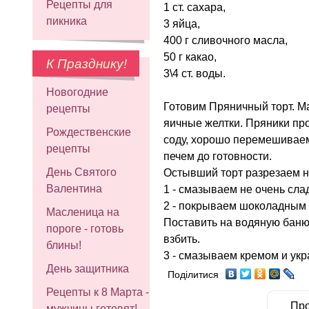
Рецепты для
1 ст. сахара,
пикника
3 яйца,
400 г сливочного масла,
50 г какао,
К Празднику!
3\4 ст. воды.
Новогодние
Готовим Пряничный торт. М
рецепты
яичные желтки. Пряники пр
Рождественские
соду, хорошо перемешиваем
рецепты
печем до готовности.
День Святого
Остывший торт разрезаем на
Валентина
1 - смазываем не очень сла
2 - покрываем шоколадным к
Масленица на
Поставить на водяную баню
пороге - готовь
взбить.
блины!
3 - смазываем кремом и ук
День защитника
Поділитися
Рецепты к 8 Марта -
Про
мужчины готовят!