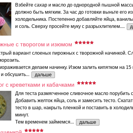
Взбейте сахар и масло до однородной пышной масс
должно быть мягким. За час до готовки выньте его из
холодильника. Постепенно добавляйте яйца, ваниль
и соль. Сверху просейте муку с разрыхлителем....
д
жные с творогом и изюмом
трый вариант слоеных пирожных с творожной начинкой. Сл
морозить.
мораживается делаем начинку. Изюм залить кипятком на 15 
и обсушить...
дальше
г с креветками и кабачками
Для теста размягченное сливочное масло порубить с
Добавить желток яйца, соль и замесить тесто. Ската
тесто в шар, накрыть пленкой и поставить в холодил
минут.
Тем временем займемся...
дальше
гущенкой