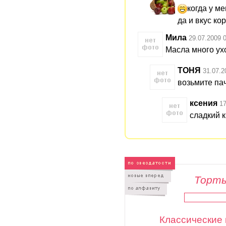
когда у м
да и вкус ко
Мила
29.07.2009 
Масла много ух
ТОНЯ
31.07.2
возьмите пач
ксения
17
сладкий 
Торты
Классические 