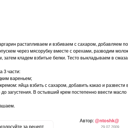
аргарин растапливаем и взбиваем с сахаром, добавляем п
опускем через мясорубку вместе с орехами, разводим моло
, затем кладем взбитые белки. Тесто выкладываем в смаз
 3 части:
дким вареньем;
ремом: яйца взбить с сахаром, добавить какао и развести 
 до загустения. В остывший крем постепенно ввести масло
рашаем.
Автор:
@ntoshk@
голосуйте за рецепт
29.07.2009