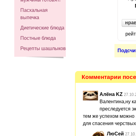
Пасхальная
выпечка
нра
Диетические блюда
рейт
Постные блюда
Рецепты шашлыков
Подсчи
Комментарии посет
Алёна KZ
27.10.
Валентина,ну к
преследуется эк
тем же успехом можно з
для спасения черствых
ЛюСей
27.10