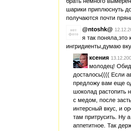
брать немного вымеренн
шарики приплюснуть до
получаются почти прян
@ntoshk@
12.12.2
я так поняла,это
ингридиенты,думаю вк
ксения
13.12.20
молодец! Обид
досталось(((( Если а
предложу вам еще од
шоколад растопить н
с медом, после заст
интерсный вкус, и о
там притрусить. Ну 
аппетитное. Так держ