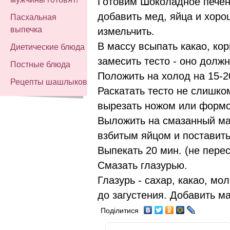
Готовим Шоколадное печен
добавить мед, яйца и хор
Пасхальная
выпечка
измельчить.
В массу всыпать какао, кори
Диетические блюда
замесить тесто - оно долж
Постные блюда
Положить на холод на 15-2
Рецепты шашлыков
Раскатать тесто не слишком
вырезать ножом или формо
Выложить на смазанный ма
взбитым яйцом и поставить
Выпекать 20 мин. (не перес
Смазать глазурью.
Глазурь - сахар, какао, мо
до загустения. Добавить м
Поділитися