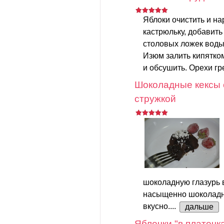
Яблоки очистить и на
кастрюльку, добавить
столовых ложек воды.
Изюм залить кипятком
и обсушить. Орехи гр
Шоколадные кексы 
стружкой
шоколадную глазурь в
насыщенно шоколадно
вкусно....
дальше
Яблочки "в платочк