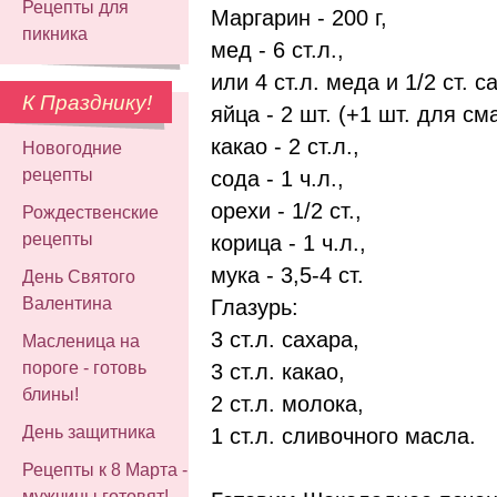
Рецепты для
Маргарин - 200 г,
пикника
мед - 6 ст.л.,
или 4 ст.л. меда и 1/2 ст. с
К Празднику!
яйца - 2 шт. (+1 шт. для см
какао - 2 ст.л.,
Новогодние
рецепты
сода - 1 ч.л.,
орехи - 1/2 ст.,
Рождественские
рецепты
корица - 1 ч.л.,
мука - 3,5-4 ст.
День Святого
Валентина
Глазурь:
3 ст.л. сахара,
Масленица на
пороге - готовь
3 ст.л. какао,
блины!
2 ст.л. молока,
День защитника
1 ст.л. сливочного масла.
Рецепты к 8 Марта -
мужчины готовят!