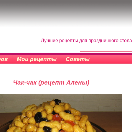
Лучшие рецепты для праздничного стола
тов
Мои рецепты
Советы
Чак-чак (рецепт Алены)