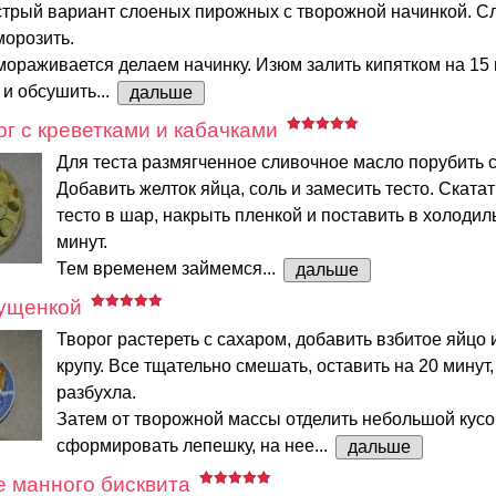
трый вариант слоеных пирожных с творожной начинкой. Сл
морозить.
мораживается делаем начинку. Изюм залить кипятком на 15 
и обсушить...
дальше
г с креветками и кабачками
Для теста размягченное сливочное масло порубить с
Добавить желток яйца, соль и замесить тесто. Ската
тесто в шар, накрыть пленкой и поставить в холодил
минут.
Тем временем займемся...
дальше
гущенкой
Творог растереть с сахаром, добавить взбитое яйцо
крупу. Все тщательно смешать, оставить на 20 минут
разбухла.
Затем от творожной массы отделить небольшой кусо
сформировать лепешку, на нее...
дальше
е манного бисквита