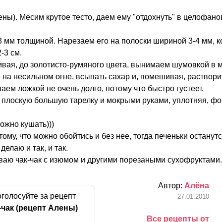
ены). Месим крутое тесто, даем ему "отдохнуть" в целофано
3 мм толщиной. Нарезаем его на полоски шириной 3-4 мм, 
-3 см.
ая, до золотисто-румяного цвета, вынимаем шумовкой в м
 на несильном огне, всыпать сахар и, помешивая, раствори
аем ложкой не очень долго, потому что быстро густеет.
плоскую большую тарелку и мокрыми руками, уплотняя, ф
ожно кушать)))
ому, что можно обойтись и без нее, тогда печеньки останутс
делаю и так, и так.
аю чак-чак с изюмом и другими порезаными сухофруктами.
Автор:
Алёна
голосуйте за рецепт
27.01.2010
-чак (рецепт Алены)
Все рецепты от