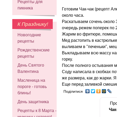
Рецепты для
пикника
Готовим Чак-чак (рецепт Ал
около часа.
Раскатываем сочень около 
К Празднику!
очередь режем поперек по 2
Жарим во фритюре, помешив
Новогодние
Мед растопить в кастрюльке
рецепты
выливаем в "печеньки", меш
Рождественские
Выкладываем всю массу на 
рецепты
горку.
День Святого
После полного остывания м
Валентина
Соду написала в скобках пот
же размера, как до жарки. Я 
Масленица на
Еще перед заливкой смешив
пороге - готовь
Поділитися
блины!
День защитника
Про
Чак
Рецепты к 8 Марта -
мужчины готовят!