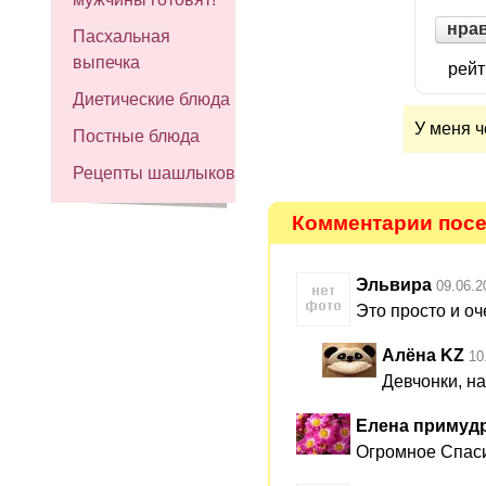
нра
Пасхальная
выпечка
рейт
Диетические блюда
У меня ч
Постные блюда
Рецепты шашлыков
Комментарии посе
Эльвира
09.06.2
Это просто и оч
Алёна KZ
10
Девчонки, н
Елена примудрая
Огромное Спаси