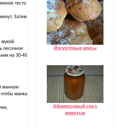
оеное тесто
минут. Затем
 мукой.
Йогуртовые кексы
ть песочное
ьник на 30-40
 и манную
, чтобы манка
Абрикосовый сок с
чек,
мякотью