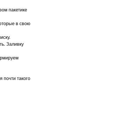
вом пакетике
которые в свою
иску.
ть. Заливку
ормируем
я почти такого