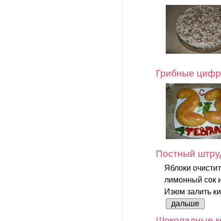
Грибные циф
Постный штруд
Яблоки очистит
лимонный сок и
Изюм залить ки
дальше
Шоколадные ке