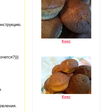
нструкцию.
Кекс
очется?)))
е
Кекс
товления.