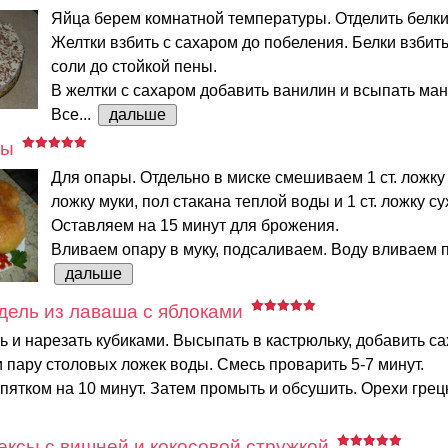
Яйца берем комнатной температуры. Отделить белки 
Желтки взбить с сахаром до побеления. Белки взбит
соли до стойкой пены.
В желтки с сахаром добавить ванилин и всыпать ман
Все...
дальше
ры
Для опары. Отдельно в миске смешиваем 1 ст. ложку с
ложку муки, пол стакана теплой воды и 1 ст. ложку с
Оставляем на 15 минут для брожения.
Вливаем опару в муку, подсаливаем. Воду вливаем по
дальше
ель из лаваша с яблоками
ь и нарезать кубиками. Высыпать в кастрюльку, добавить са
 пару столовых ложек воды. Смесь проварить 5-7 минут.
пятком на 10 минут. Затем промыть и обсушить. Орехи грецк
ксы с вишней и кокосовой стружкой