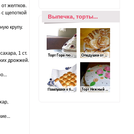
от желтков.
ь с щепоткой
Выпечка, торты...
ную крупу.
ахара, 1 ст.
ухих дрожжей.
...
хар,
ие...