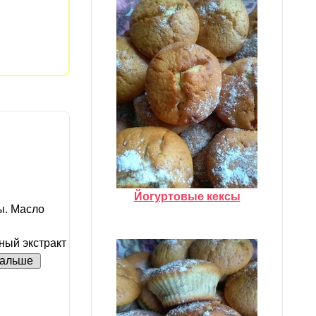
Йогуртовые кексы
ы. Масло
ный экстракт
альше