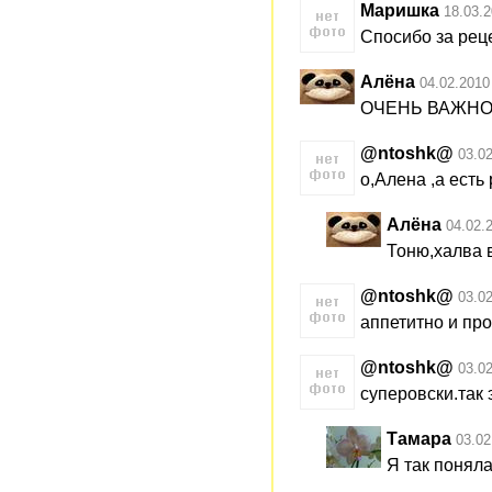
Маришка
18.03.2
Спосибо за рецеп
Алёна
04.02.2010
ОЧЕНЬ ВАЖНО!!
@ntoshk@
03.0
о,Алена ,а ест
Алёна
04.02.
Тоню,халва в
@ntoshk@
03.0
аппетитно и пр
@ntoshk@
03.0
суперовски.так 
Тамара
03.02
Я так поняла