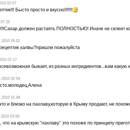
010 02:07
тик!!! Бысто просто и вкусно!!!!!!!
 07:25
!Сахар должен растаять ПОЛНОСТЬЮ! Иначе не склеит ко
2.2010 05:02
ь рецептик халвы?пришли пожалуйста
2010 07:17
севозможная бывает, из разных ингридиентов...вам какую х
2.2010 02:54
осто.молодец,Алена
2.2010 01:49
это и близко на пахлаву,которую в Крыму продают, не похож
.2010 03:58
, что на крымскую "пахлаву" это похоже по принципу приго