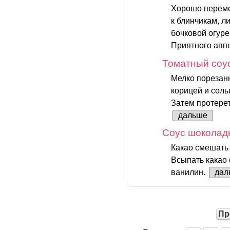
Хорошо перемеш
к блинчикам, л
бочковой огуре
Приятного апп
Томатный соус
Мелко порезанн
корицей и соль
Затем протерет
дальше
Соус шоколад
Какао смешать 
Всыпать какао 
ванилин.
дал
Пр