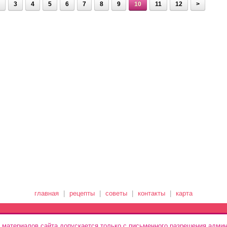
3
4
5
6
7
8
9
10
11
12
>
главная
|
рецепты
|
советы
|
контакты
|
карта
 материалов сайта допускается только с письменного разрешения админ