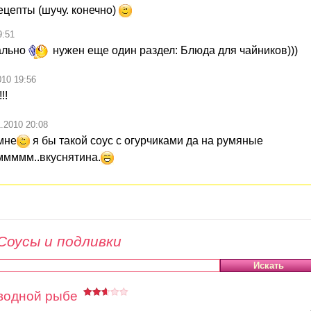
ецепты (шучу. конечно)
9:51
нально
нужен еще один раздел: Блюда для чайников)))
010 19:56
!!
1.2010 20:08
 мне
я бы такой соус с огурчиками да на румяные
мммммм..вкуснятина.
Соусы и подливки
оводной рыбе