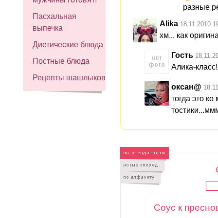
разные р
Пасхальная
Alika
18.11.2010 1
выпечка
хм... как ориги
Диетические блюда
Гость
18.11.2
Постные блюда
Алика-класс!!
Рецепты шашлыков
оксан@
18.1
тогда это ко
тостики...м
Соус к пресн