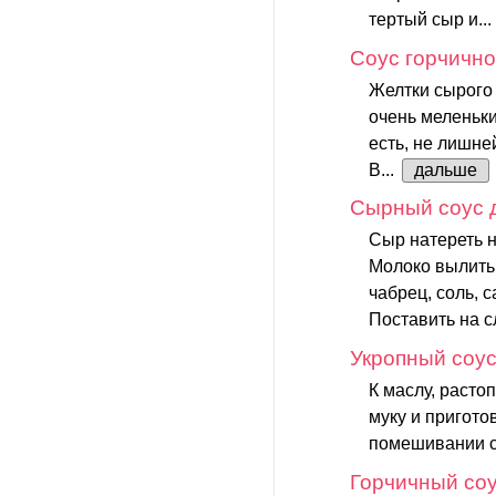
тертый сыр и...
Соус горчичн
Желтки сырого 
очень меленьки
есть, не лишне
В...
дальше
Сырный соус 
Сыр натереть н
Молоко вылить 
чабрец, соль, с
Поставить на с
Укропный соу
К маслу, раст
муку и пригото
помешивании сн
Горчичный соу