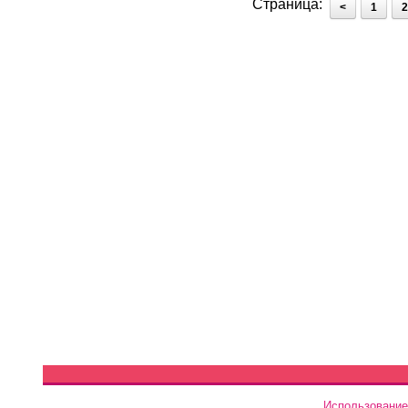
Страница:
<
1
2
Использование