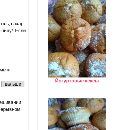
оль, сахар,
чницу/. Если
имьян,
Йогуртовые кексы
.
дальше
мешивании
прерывном