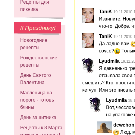
Рецепты для
пикника
TaniK
19.11.2010 
Извините. Нову
что-то. Добре,
К Празднику!
TaniK
19.11.2010 
Новогодние
Да ладно вам.
рецепты
соусе?
Тольк
Рождественские
Lyudmila
19.11.2
рецепты
Я давненько гре
День Святого
отсылала свои 
Валентина
смешить? Кто, простит
кетчуп. Или это писат
Масленица на
пороге - готовь
Lyudmila
19.
блины!
Вот, чессло
на упаковке 
День защитника
dewchon
Рецепты к 8 Марта -
Люд, м
мужчины готовят!