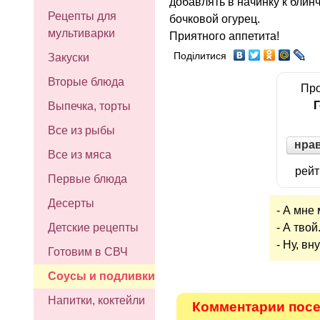
добавлять в начинку к бли
Рецепты для
бочковой огурец.
мультиварки
Приятного аппетита!
Поділитися
Закуски
Вторые блюда
Про
Г
Выпечка, торты
Все из рыбы
нра
Все из мяса
рейт
Первые блюда
Десерты
- А мне
- А твой.
Детские рецепты
- Ну, вн
Готовим в СВЧ
Соусы и подливки
Напитки, коктейли
Комментарии посет