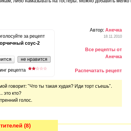
нчикам, либо намазывать на тостеры. Можно добавить мелко
Автор:
Анечка
голосуйте за рецепт
18.11.2010
орчичный соус-2
Все рецепты от
Анечка
вится
не нравится
инг рецепта
Распечатать рецепт
 мой говорит: "Что ты такая худая? Иди торт съешь".
.. это кто?
утренний голос.
ителей (8)