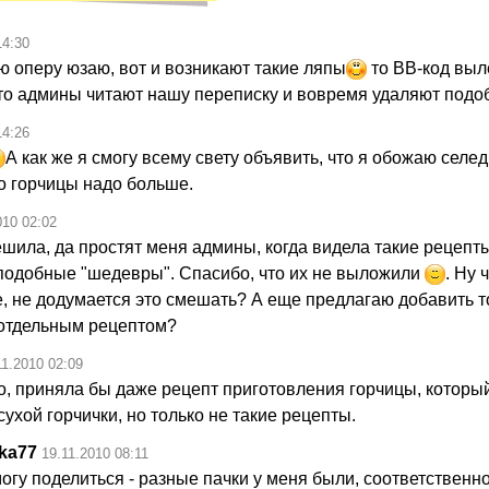
14:30
ю оперу юзаю, вот и возникают такие ляпы
то ВВ-код выл
 что админы читают нашу переписку и вовремя удаляют под
14:26
А как же я смогу всему свету объявить, что я обожаю селед
о горчицы надо больше.
010 02:02
шила, да простят меня админы, когда видела такие рецепты
подобные "шедевры". Спасибо, что их не выложили
. Ну 
е, не додумается это смешать? А еще предлагаю добавить 
ь отдельным рецептом?
11.2010 02:09
во, приняла бы даже рецепт приготовления горчицы, которы
сухой горчички, но только не такие рецепты.
ka77
19.11.2010 08:11
огу поделиться - разные пачки у меня были, соответственно