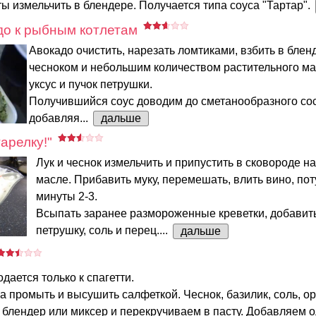
ы измельчить в блендере. Получается типа соуса "Тартар".
до к рыбным котлетам
Авокадо очистить, нарезать ломтиками, взбить в блен
чесноком и небольшим количеством растительного ма
уксус и пучок петрушки.
Получившийся соус доводим до сметанообразного со
добавляя...
дальше
арелку!"
Лук и чеснок измельчить и припустить в сковороде н
масле. Прибавить муку, перемешать, влить вино, по
минуты 2-3.
Всыпать заранее размороженные креветки, добавить
петрушку, соль и перец....
дальше
дается только к спагетти.
а промыть и высушить салфеткой. Чеснок, базилик, соль, о
блендер или миксер и перекручиваем в пасту. Добавляем о