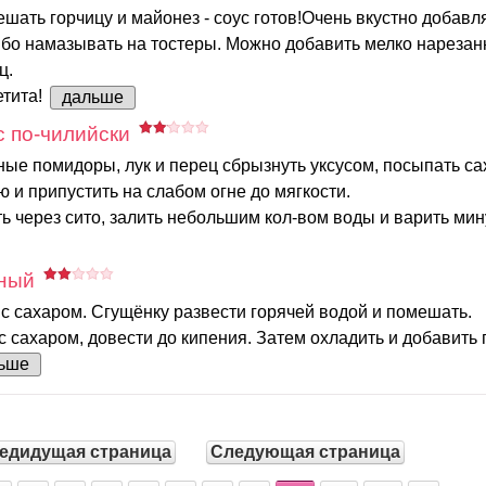
ать горчицу и майонез - соус готов!Очень вкустно добавля
ибо намазывать на тостеры. Можно добавить мелко нареза
ц.
етита!
дальше
 по-чилийски
ые помидоры, лук и перец сбрызнуть уксусом, посыпать са
ю и припустить на слабом огне до мягкости.
ь через сито, залить небольшим кол-вом воды и варить мину
ный
с сахаром. Сгущёнку развести горячей водой и помешать.
с сахаром, довести до кипения. Затем охладить и добавить 
ьше
едидущая страница
Следующая страница