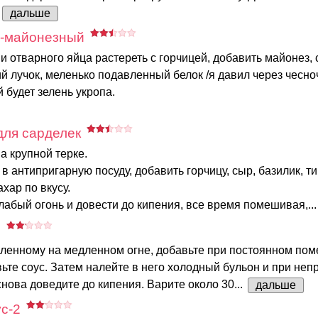
дальше
о-майонезный
и отварного яйца растереть с горчицей, добавить майонез, с
й лучок, меленько подавленный белок /я давил через чесно
й будет зелень укропа.
для сарделек
а крупной терке.
в антипригарную посуду, добавить горчицу, сыр, базилик, т
ахар по вкусу.
лабый огонь и довести до кипения, все время помешивая,..
с
опленному на медленном огне, добавьте при постоянном по
вьте соус. Затем налейте в него холодный бульон и при не
ова доведите до кипения. Варите около 30...
дальше
с-2