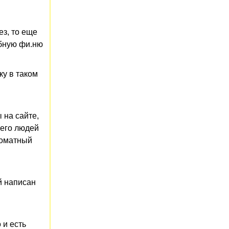
ез, то еще
обную фи.ню
ку в таком
 на сайте,
чего людей
томатный
й написан
 и есть