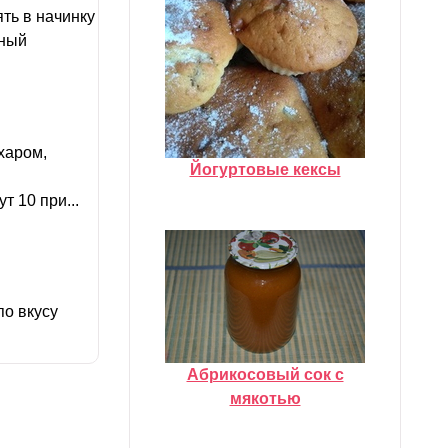
ть в начинку
нный
харом,
Йогуртовые кексы
т 10 при...
по вкусу
Абрикосовый сок с
мякотью