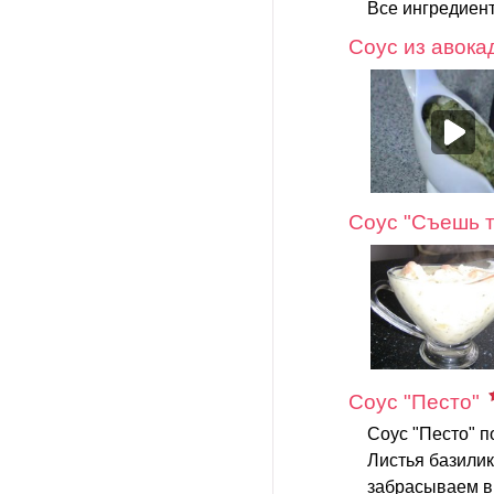
Все ингредиент
Соус из авока
Соус "Съешь т
Соус "Песто"
Соус "Песто" по
Листья базилик
забрасываем в 