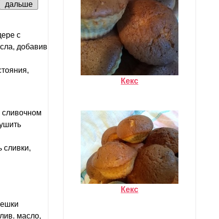
дальше
дере с
сла, добавив
стояния,
Кекс
а сливочном
тушить
 сливки,
Кекс
решки
лив. масло,