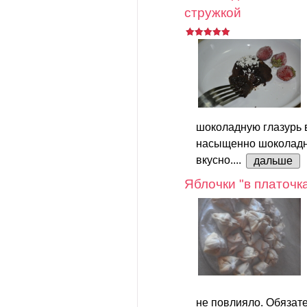
стружкой
шоколадную глазурь в
насыщенно шоколадно
вкусно....
дальше
Яблочки "в платочк
не повлияло. Обязате