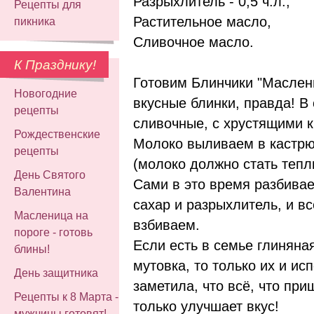
Разрыхлитель - 0,5 ч.л.,
Рецепты для
Растительное масло,
пикника
Сливочное масло.
К Празднику!
Готовим Блинчики "Маслен
Новогодние
вкусные блинки, правда! В
рецепты
сливочные, с хрустящими 
Рождественские
Молоко выливаем в кастрю
рецепты
(молоко должно стать тепл
День Святого
Сами в это время разбивае
Валентина
сахар и разрыхлитель, и в
Масленица на
взбиваем.
пороге - готовь
Если есть в семье глиняна
блины!
мутовка, то только их и ис
День защитника
заметила, что всё, что пр
Рецепты к 8 Марта -
только улучшает вкус!
мужчины готовят!