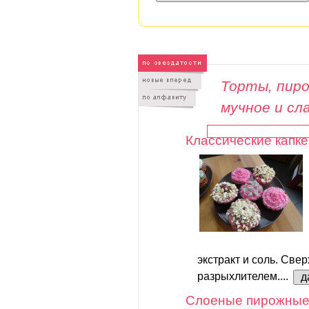
Торты, пиро
мучное и сл
Классические капке
экстракт и соль. Свер
разрыхлителем....
д
Слоеные пирожные 