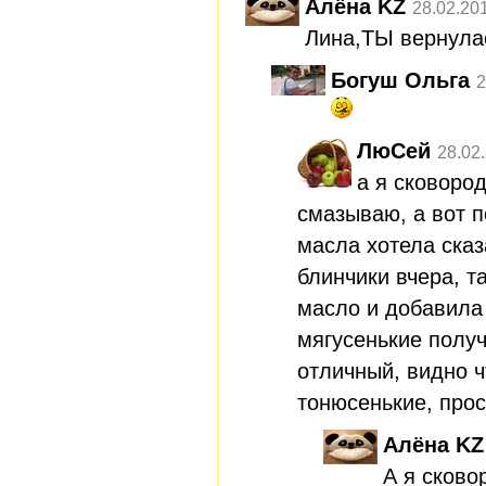
Алёна KZ
28.02.20
Лина,ТЫ вернула
Богуш Ольга
2
ЛюСей
28.02
а я сковоро
смазываю, а вот п
масла хотела ска
блинчики вчера, т
масло и добавила 
мягусенькие полу
отличный, видно ч
тонюсенькие, про
Алёна KZ
А я сково