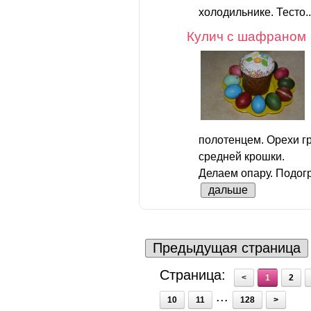
холодильнике. Тесто.
Кулич с шафраном
полотенцем. Орехи г
средней крошки.
Делаем опару. Подогр
дальше
Предыдущая страница
Страница:
<
1
2
...
10
11
128
>