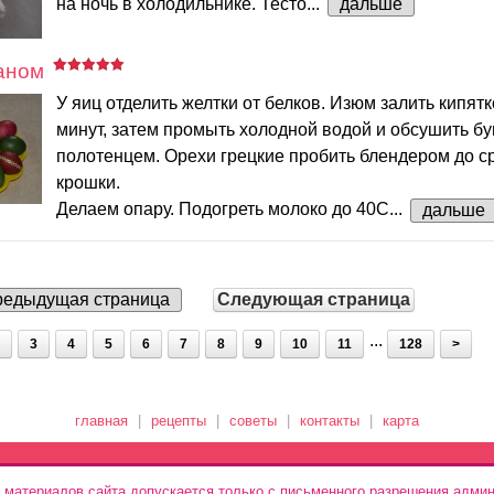
на ночь в холодильнике. Тесто...
дальше
аном
У яиц отделить желтки от белков. Изюм залить кипятк
минут, затем промыть холодной водой и обсушить 
полотенцем. Орехи грецкие пробить блендером до с
крошки.
Делаем опару. Подогреть молоко до 40С...
дальше
едыдущая страница
Следующая страница
...
3
4
5
6
7
8
9
10
11
128
>
главная
|
рецепты
|
советы
|
контакты
|
карта
 материалов сайта допускается только с письменного разрешения админ