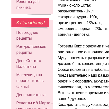
Рецепты для
мука - около 1стак.,
пикника
разрыхлитель - 1ч.л.,
сахарная пудра - 100г,
К Празднику!
орехи грецкие - 1/2мтак.,
смородина черная - 2/3стак.
Новогодние
ванили - щепотка.
рецепты
Готовим Кекс с орехами и ч
Рождественские
растопленное сливочное мас
рецепты
Муку просеять с разрыхлите
День Святого
должно быть консистенции г
Валентина
Орехи поломать на небольш
Масленица на
предварительно надо размо
пороге - готовь
орехи и смородину, аккурат
блины!
силиконовая, то маслом сма
Выпекать кекс с орехами и 
День защитника
вашей духовке.
Рецепты к 8 Марта -
Кекс достать из духовки, ос
мужчины готовят!