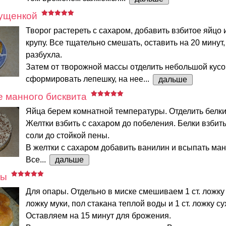
гущенкой
Творог растереть с сахаром, добавить взбитое яйцо
крупу. Все тщательно смешать, оставить на 20 минут
разбухла.
Затем от творожной массы отделить небольшой кусо
сформировать лепешку, на нее...
дальше
е манного бисквита
Яйца берем комнатной температуры. Отделить белки 
Желтки взбить с сахаром до побеления. Белки взбит
соли до стойкой пены.
В желтки с сахаром добавить ванилин и всыпать ман
Все...
дальше
ры
Для опары. Отдельно в миске смешиваем 1 ст. ложку с
ложку муки, пол стакана теплой воды и 1 ст. ложку с
Оставляем на 15 минут для брожения.