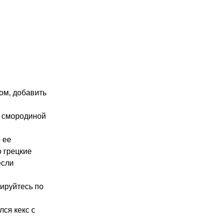
ом, добавить
й смородиной
 ее
 грецкие
если
тируйтесь по
лся кекс с