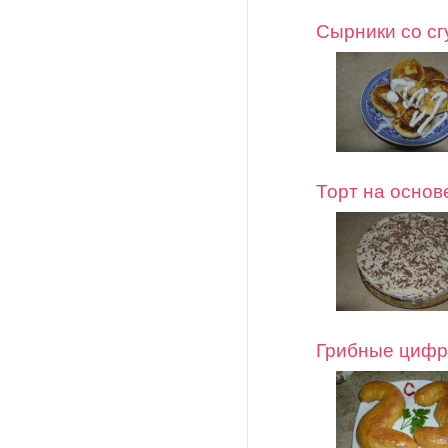
Сырники со с
Торт на основ
Грибные циф