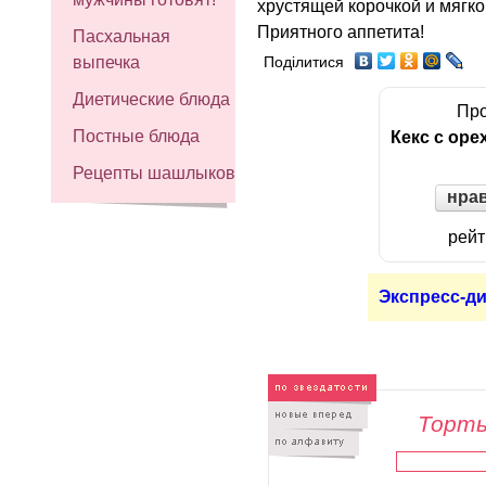
хрустящей корочкой и мягк
Приятного аппетита!
Пасхальная
выпечка
Поділитися
Диетические блюда
Про
Постные блюда
Кекс с ор
Рецепты шашлыков
нра
рейт
Экспресс-ди
Торты