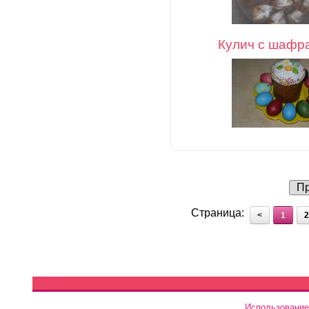
Кулич с шафр
Пр
Страница:
<
1
2
Использование