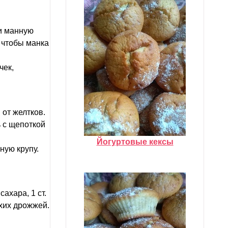
 и манную
, чтобы манка
чек,
от желтков.
ь с щепоткой
Йогуртовые кексы
ную крупу.
ахара, 1 ст.
ухих дрожжей.