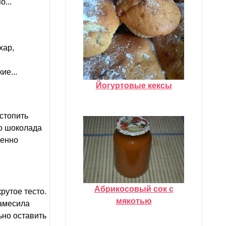
...
хар,
ие...
Йогуртовые кексы
стопить
то шоколада
щенно
Абрикосовый сок с
рутое тесто.
мякотью
замесила
ьно оставить