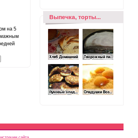
Выпечка, торты...
ом на 5
бумажным
редней
истрации сайта