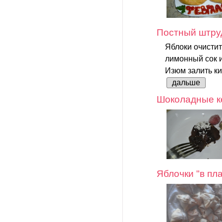
Постный штруд
Яблоки очистит
лимонный сок и
Изюм залить ки
дальше
Шоколадные ке
Яблочки "в пл