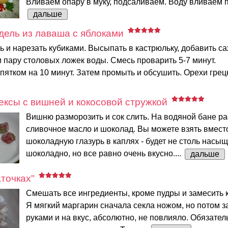
Вливаем опару в муку, подсаливаем. Воду вливаем по
дальше
ель из лаваша с яблоками
ь и нарезать кубиками. Высыпать в кастрюльку, добавить са
 пару столовых ложек воды. Смесь проварить 5-7 минут.
пятком на 10 минут. Затем промыть и обсушить. Орехи грецк
ксы с вишней и кокосовой стружкой
Вишню разморозить и сок слить. На водяной бане ра
сливочное масло и шоколад. Вы можете взять вмес
шоколадную глазурь в каплях - будет не столь насы
шоколадно, но все равно очень вкусно....
дальше
аточках"
Смешать все ингредиенты, кроме пудры и замесить к
Я мягкий маргарин сначала секла ножом, но потом 
руками и на вкус, абсолютно, не повлияло. Обязател