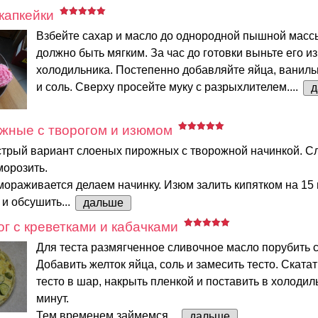
капкейки
Взбейте сахар и масло до однородной пышной масс
должно быть мягким. За час до готовки выньте его из
холодильника. Постепенно добавляйте яйца, ваниль
и соль. Сверху просейте муку с разрыхлителем....
д
жные с творогом и изюмом
трый вариант слоеных пирожных с творожной начинкой. Сл
морозить.
мораживается делаем начинку. Изюм залить кипятком на 15 
и обсушить...
дальше
г с креветками и кабачками
Для теста размягченное сливочное масло порубить с
Добавить желток яйца, соль и замесить тесто. Ската
тесто в шар, накрыть пленкой и поставить в холодил
минут.
Тем временем займемся...
дальше