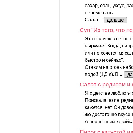
сахар, соль, уксус, р
перемешать.
Салат...
дальше
Суп "Из того, что п
Этот супчик в сезон 
выручает. Когда, напр
или не хочется мяса,
быстро и сейчас".
Ставим на огонь неб
водой (1,5 л). В...
да
Салат с редисом и
Я с детства люблю эт
Поискала по ингредие
кажется, нет. Он дово
же достаточно вкусен,
А неопытным хозяйка
Пирог с капустой н