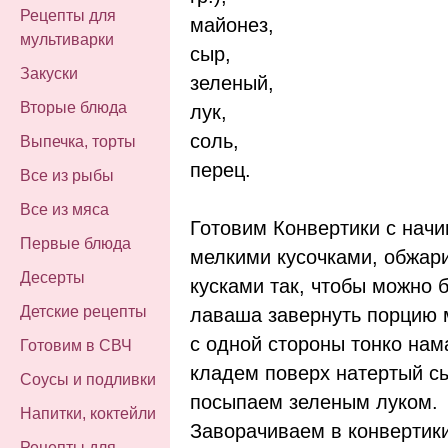
Рецепты для
майонез,
мультиварки
сыр,
Закуски
зеленый,
Вторые блюда
лук,
соль,
Выпечка, торты
перец.
Все из рыбы
Все из мяса
Готовим Конвертики с начи
Первые блюда
мелкими кусочками, обжар
Десерты
кусками так, чтобы можно 
Детские рецепты
лаваша завернуть порцию 
с одной стороны тонко на
Готовим в СВЧ
кладем поверх натертый с
Соусы и подливки
посыпаем зеленым луком.
Напитки, коктейли
Заворачиваем в конвертики
Рецепты для