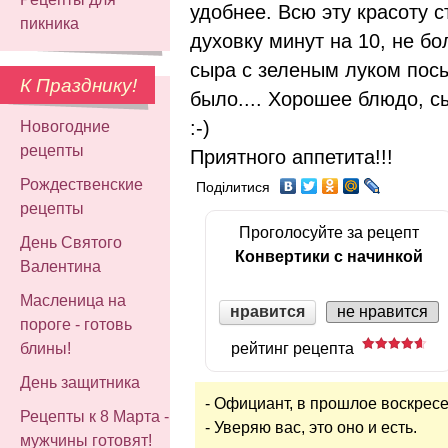
удобнее. Всю эту красоту 
пикника
духовку минут на 10, не б
сыра с зеленым луком посы
К Празднику!
было.... Хорошее блюдо, сы
:-)
Новогодние
рецепты
Приятного аппетита!!!
Рождественские
Поділитися
рецепты
Проголосуйте за рецепт
День Святого
Конвертики с начинкой
Валентина
Масленица на
нравится
не нравится
пороге - готовь
рейтинг рецепта
блины!
День защитника
- Официант, в прошлое воскресе
Рецепты к 8 Марта -
- Уверяю вас, это оно и есть.
мужчины готовят!