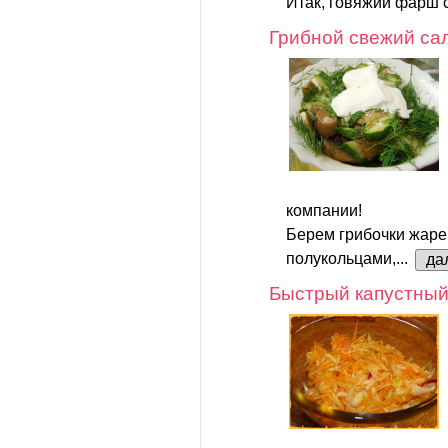
Итак, говяжий фарш с
Грибной свежий са
компании!
Берем грибочки жаре
полукольцами,...
да
Быстрый капустный