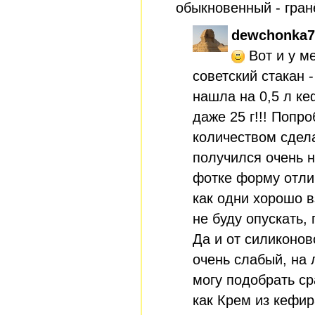
обыкновенный - гран
dewchonka7
Вот и у м
советский стакан -
нашла на 0,5 л ке
даже 25 г!!! Попр
количеством сдел
получился очень н
фотке форму отлич
как одни хорошо в
не буду опускать, 
Да и от силиконов
очень слабый, на л
могу подобрать ср
как Крем из кефир