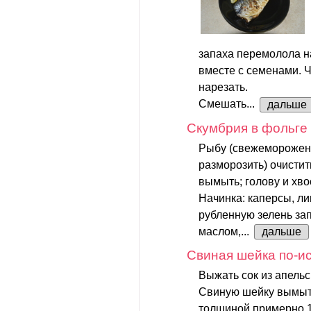
запаха перемолола н
вместе с семенами. Ч
нарезать.
Смешать...
дальше
Скумбрия в фольге
Рыбу (свежеморожен
разморозить) очисти
вымыть; голову и хво
Начинка: каперсы, л
рубленную зелень за
маслом,...
дальше
Свиная шейка по-и
Выжать сок из апельс
Свиную шейку вымыть
толщиной примерно 1