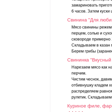
замариновать пригот
6 часов. Затем куски 
Cвинина "Для люби
Мясо свинины режем 
перцем, солью и сух
сковороде примерно 
Складываем в казан 
Берем грибы (заранее
Свининка "Вкусный
Нарезаем мясо как н
перчим.
Чистим чеснок, давим
отбивнушку кладем х
распределяем равном
рулетик. Складываем 
Куриное филе, фа