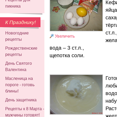
Кефи
пикника
яйца
саха
К Празднику!
тёрт
ст.л.
Новогодние
Увеличить
рецепты
жела
вода – 3 ст.л.,
Рождественские
рецепты
щепотка соли.
День Святого
Валентина
Гото
Масленица на
пороге - готовь
люби
блины!
водо
День защитника
набу
Раст
Рецепты к 8 Марта -
мужчины готовят!
желт