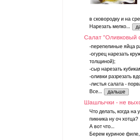
в сковородку и на ср
Нарезать мелко...
д
Салат "Оливковый 
-перепелиные яйца р
-огурец нарезать кру
толщиной);
-сыр нарезать кубика
-оливки разрезать вд
-листья салата - порв
Все...
дальше
Шашлычки - не выхо
Что делать, когда на 
пикника ну оч хотца?
А вот что...
Берем куриное филе,