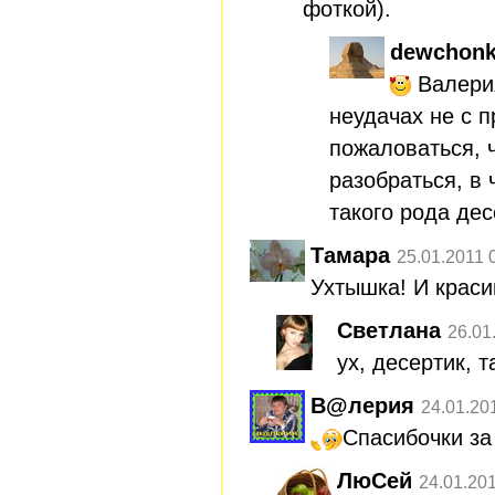
фоткой).
dewchonk
Валерия
неудачах не с п
пожаловаться, ч
разобраться, в 
такого рода де
Тамара
25.01.2011 
Ухтышка! И красив
Светлана
26.01
ух, десертик, 
В@лерия
24.01.20
Спасибочки за
ЛюСей
24.01.20