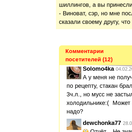
шиллингов, а вы принесли
- Виноват, сэр, но мне по
сказали своему другу, что
Комментарии
посетителей (12)
Solomo4ka
04.02.2
А у меня не получ
по рецепту, стакан бра
3ч.л., но мусс не засты
холодильнике:( Может
надо?
dewchonka77
28.0
Отчёт... Не зна