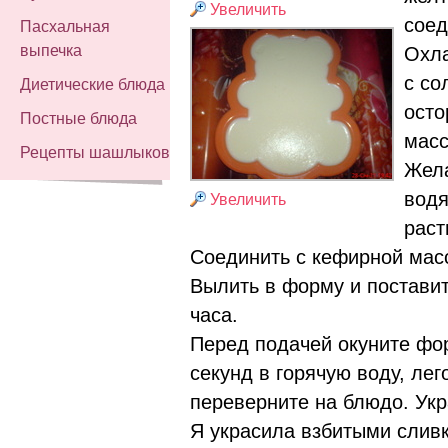
Увеличить
соед
Пасхальная
выпечка
Охл
с со
Диетические блюда
осто
Постные блюда
масс
Рецепты шашлыков
Жела
водя
Увеличить
раст
Соединить с кефирной мас
Вылить в форму и поставит
часа.
Перед подачей окуните фо
секунд в горячую воду, лег
переверните на блюдо. Укра
Я украсила взбитыми сливк