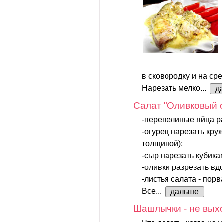
в сковородку и на ср
Нарезать мелко...
д
Салат "Оливковый 
-перепелиные яйца р
-огурец нарезать кру
толщиной);
-сыр нарезать кубика
-оливки разрезать вд
-листья салата - порв
Все...
дальше
Шашлычки - не выхо