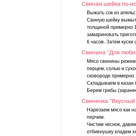
Свиная шейка по-и
Выжать сок из апельс
Свиную шейку вымыть
толщиной примерно 1
замариновать пригот
6 часов. Затем куски 
Cвинина "Для люби
Мясо свинины режем 
перцем, солью и сух
сковороде примерно 
Складываем в казан 
Берем грибы (заранее
Свининка "Вкусный
Нарезаем мясо как н
перчим.
Чистим чеснок, давим
отбивнушку кладем х