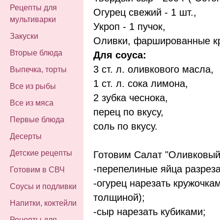
Рецепты для
Огурец свежий - 1 шт.,
мультиварки
Укроп - 1 пучок,
Закуски
Оливки, фаршированные кр
Вторые блюда
Для соуса:
3 ст. л. оливкового масла,
Выпечка, торты
1 ст. л. сока лимона,
Все из рыбы
2 зубка чеснока,
Все из мяса
перец по вкусу,
Первые блюда
соль по вкусу.
Десерты
Детские рецепты
Готовим Салат "Оливковый
-перепелиные яйца разреза
Готовим в СВЧ
-огурец нарезать кружочка
Соусы и подливки
толщиной);
Напитки, коктейли
-сыр нарезать кубиками;
Рецепты для