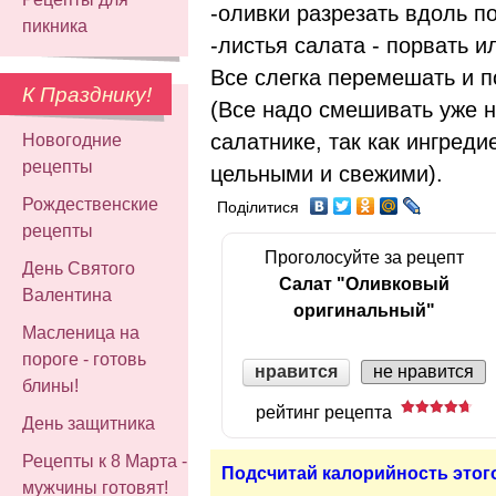
-оливки разрезать вдоль п
пикника
-листья салата - порвать и
Все слегка перемешать и п
К Празднику!
(Все надо смешивать уже 
салатнике, так как ингред
Новогодние
рецепты
цельными и свежими).
Рождественские
Поділитися
рецепты
Проголосуйте за рецепт
День Святого
Салат "Оливковый
Валентина
оригинальный"
Масленица на
пороге - готовь
нравится
не нравится
блины!
рейтинг рецепта
День защитника
Рецепты к 8 Марта -
Подсчитай калорийность этог
мужчины готовят!