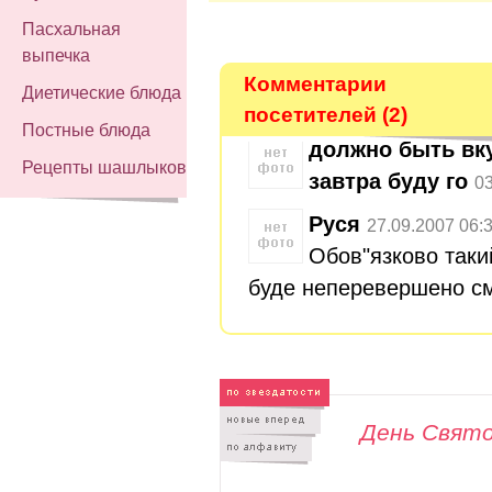
Пасхальная
выпечка
Комментарии
Диетические блюда
посетителей (2)
Постные блюда
должно быть вку
Рецепты шашлыков
зaвтрa буду го
03
Руся
27.09.2007 06:
Обов"язково так
буде неперевершено см
День Свят