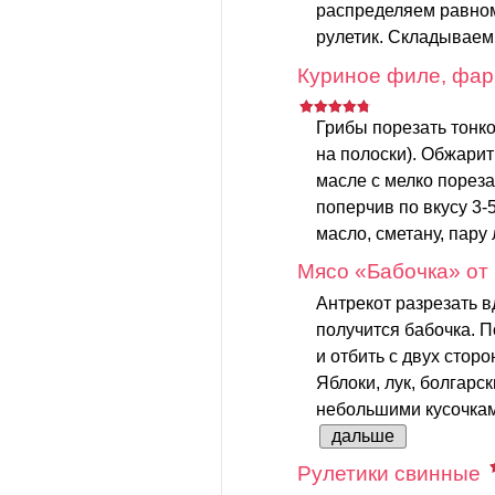
распределяем равном
рулетик. Складываем 
Куриное филе, фа
Грибы порезать тонк
на полоски). Обжарит
масле с мелко порез
поперчив по вкусу 3-
масло, сметану, пару
Мясо «Бабочка» от
Антрекот разрезать вд
получится бабочка. 
и отбить с двух сторо
Яблоки, лук, болгарск
небольшими кусочкам
дальше
Рулетики свинные