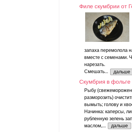
Филе скумбрии от 
запаха перемолола н
вместе с семенами. Ч
нарезать.
Смешать...
дальше
Скумбрия в фольге
Рыбу (свежеморожен
разморозить) очисти
вымыть; голову и хво
Начинка: каперсы, л
рубленную зелень за
маслом,...
дальше