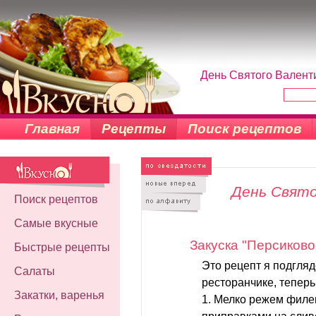
День Святого Валент
Главная
Рецепты
Поиск рецептов
День Свят
Поиск рецептов
Самые вкусные
Закуска "Персиково
Быстрые рецепты
Это рецепт я подгля
Салаты
ресторанчике, теперь
Закатки, варенья
1. Мелко режем филе