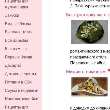
приправками на слив
Рецепты для
2. Пока курочка остыва
мультиварки
Быстрая закуска с 
Закуски
Вторые блюда
Выпечка, торты
Все из рыбы
Все из мяса
романтического вечер
праздничного стола.
Первые блюда
Перепелиные яйца...
Десерты
Мидии с лимоном
Детские рецепты
Готовим в СВЧ
Соусы и подливки
Напитки, коктейли
Рецепты для
и доводим до кипения