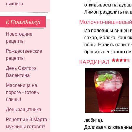
пикника
откидываем на дуршл
Лимон разделить на дв
К Празднику!
Молочно-вишневый
Из половины вишен в
Новогодние
сахар, молоко, конья
рецепты
пены. Налить напиток
Рождественские
бросить несколько ви
рецепты
КАРДИНАЛ
День Святого
Валентина
Масленица на
пороге - готовь
блины!
День защитника
Рецепты к 8 Марта -
любите).
мужчины готовят!
Доливаем клюквенный