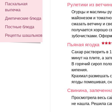
Пасхальная
Рулетики из ветчин
выпечка
Огурцы и маслины ру
майонезом и томатно
Диетические блюда
смазать ветчину и св
Постные блюда
получается хорошо св
Рецепты шашлыков
зубочистками. Оформ
Пьяная ягодка
Сахар растворить в 1
минут на плите, а зат
В горячий сироп поло
кипения.
Крахмал размешать с
ягоды помешивая, сня
Свинина, запеченн
Просмотрела весь сай
не нашла. Решила са