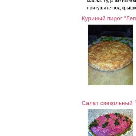
масла. Туда же вылож
притушите под крышко
Куриный пирог "Лег
Салат свекольный