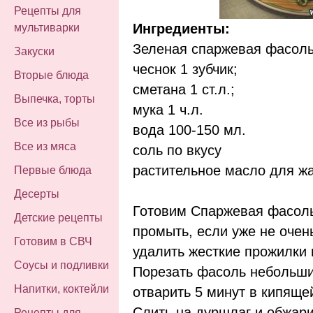
Рецепты для
Ингредиенты:
мультиварки
Зеленая спаржевая фасоль 
Закуски
чеснок 1 зубчик;
Вторые блюда
сметана 1 ст.л.;
Выпечка, торты
мука 1 ч.л.
Все из рыбы
вода 100-150 мл.
Все из мяса
соль по вкусу
растительное масло для жа
Первые блюда
Десерты
Готовим Спаржевая фасоль
Детские рецепты
промыть, если уже не очен
Готовим в СВЧ
удалить жесткие прожилки 
Соусы и подливки
Порезать фасоль небольши
Напитки, коктейли
отварить 5 минут в кипяще
Слить на дуршлаг и обжари
Рецепты для