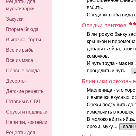
растопленное сливоч
Рецепты для
взбить.
мультиварки
Соединить оба вида с
Закуски
Оладьи лентяев
Вторые блюда
В литровую банку засы
Выпечка, торты
крышкой и перемешат
добавить яйца, взби
Все из рыбы
комочков.
Все из мяса
И чуть труда - мак на
процедить и чуть...
Первые блюда
Блинчики ореховые
Десерты
Масленица - это хор
Детские рецепты
и выпечки вкусных, о
Готовим в СВЧ
Орехи подсушить до з
измельчить в крошку.
Соусы и подливки
В молоко вбить яйца
Напитки, коктейли
орехи, муку,...
даль
Рецепты для