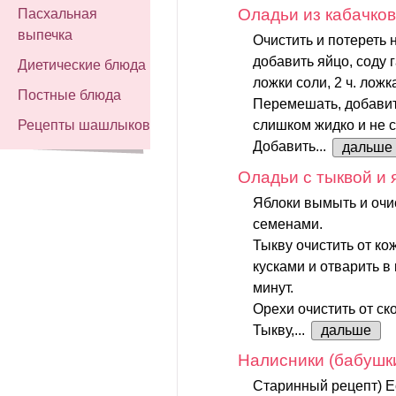
Оладьи из кабачко
Пасхальная
выпечка
Очистить и потереть 
добавить яйцо, соду г
Диетические блюда
ложки соли, 2 ч. ложк
Постные блюда
Перемешать, добавит
слишком жидко и не с
Рецепты шашлыков
Добавить...
дальше
Оладьи с тыквой и 
Яблоки вымыть и очис
семенами.
Тыкву очистить от к
кусками и отварить в
минут.
Орехи очистить от ск
Тыкву,...
дальше
Налисники (бабушк
Старинный рецепт) Е