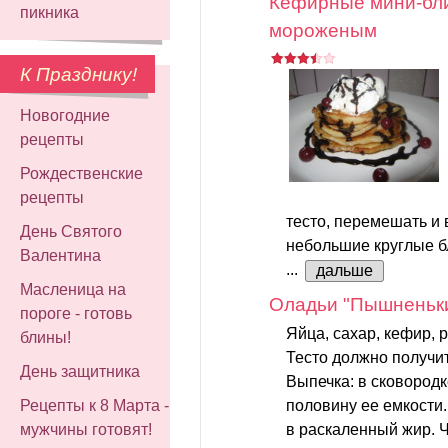
Кефирные мини-бли
пикника
мороженым
К Празднику!
Новогодние
рецепты
Рождественские
рецепты
тесто, перемешать и 
День Святого
небольшие круглые б
Валентина
...
дальше
Масленица на
Оладьи "Пышненьк
пороге - готовь
Яйца, сахар, кефир, 
блины!
Тесто должно получит
День защитника
Выпечка: в сковород
Рецепты к 8 Марта -
половину ее емкости.
мужчины готовят!
в раскаленный жир. Ч