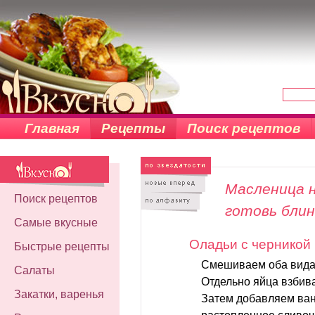
Главная
Рецепты
Поиск рецептов
Масленица н
Поиск рецептов
готовь бли
Самые вкусные
Оладьи с черникой
Быстрые рецепты
Смешиваем оба вида 
Салаты
Отдельно яйца взбива
Закатки, варенья
Затем добавляем ван